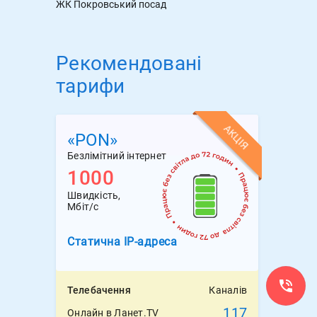
ЖК Покровський посад
Рекомендовані
тарифи
АКЦІЯ
«PON»
Безлімітний інтернет
1000
Швидкість,
Мбіт/с
Статична
IP-адреса
Телебачення
Каналів
117
Онлайн в Ланет.TV