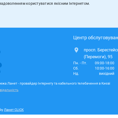
із задоволенням користуватися якісним Інтернетом.
Центр обслуговуван
просп. Берестей
(Перемоги), 95
Пн. - Пт.
09:00-18:00
Сб.
10:00-16:00
Нд.
вихідний
ежа Ланет - провайдер Інтернету та кабельного телебачення в Києві
відальність
 by
Ланет CLICK