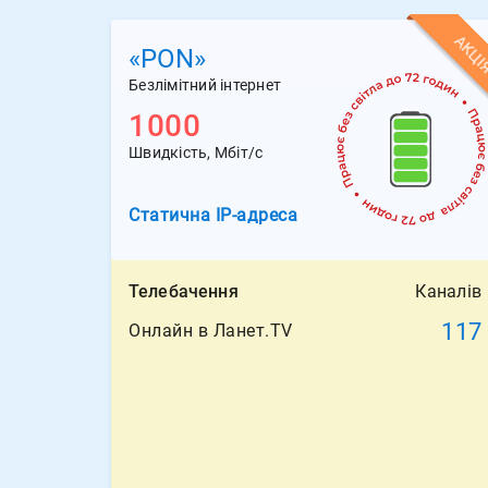
АКЦІ
«PON»
Безлімітний інтернет
1000
Швидкість, Мбіт/с
Статична
IP-адреса
Телебачення
Каналів
117
Онлайн в Ланет.TV