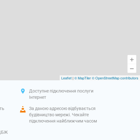
Leaflet
|
© MapTiler
© OpenStreetMap contributors
Доступне підключення послуги
Інтернет
іть
За даною адресою відбувається
будівництво мережі. Чекайте
підключення найближчим часом
 ДБЖ