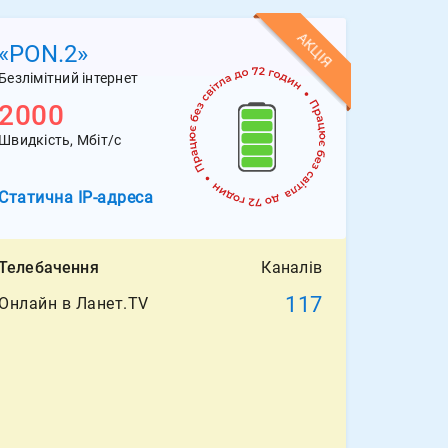
АКЦІЯ
«PON.2»
Безлімітний інтернет
2000
Швидкість, Мбіт/с
Статична
IP-адреса
Телебачення
Каналів
117
Онлайн в Ланет.TV