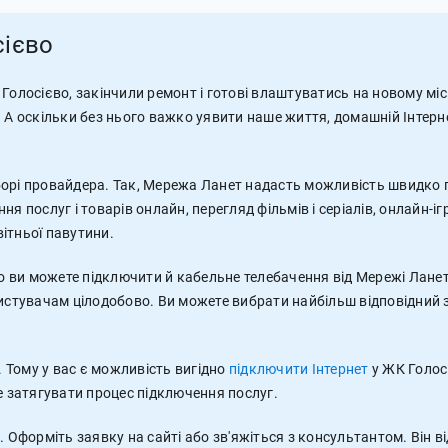
сієво
Голосієво, закінчили ремонт і готові влаштуватись на новому міс
 А оскільки без нього важко уявити наше життя, домашній Інтерне
 виборі провайдера. Так, Мережа Ланет надасть можливість швидко
я послуг і товарів онлайн, перегляд фільмів і серіалів, онлайн-і
ітньої павутини.
о ви можете підключити й кабельне телебачення від Мережі Ланет.
ристувачам цілодобово. Ви можете вибрати найбільш відповідний 
 Тому у вас є можливість вигідно
підключити Інтернет
у ЖК Голосі
е затягувати процес підключення послуг.
 Оформіть заявку на сайті або зв'яжіться з консультантом. Він в