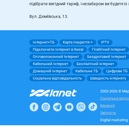
підібрати вигідний тариф, і незабаром ви будете 
Вул. Деміївська, 13.
Інтернет+ТБ
Карта покриття
IPTV
Підключити Інтернет в Києві
Гігабітний Інтернет
Оптоволоконний Інтернет
Бездротовий Інтернет
Кабельний Інтернет
Безлімітний інтернет
Домашній Інтернет
Кабельне ТБ
Цифрове ТБ
Соціальна відповідальність
Швидкість інтернету
2003-2026 © Мер
Соціальна відпо
Вакансії
Звітність
Digital marketing
Карта сайту