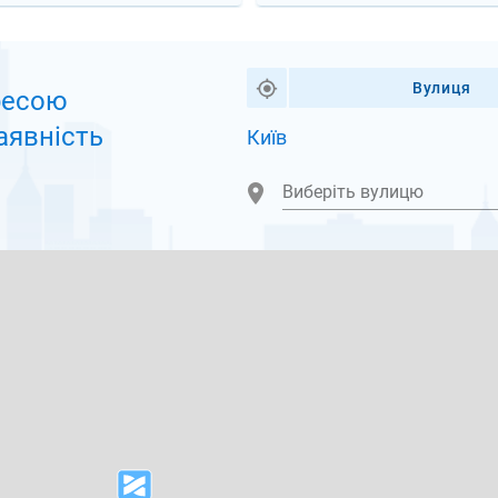
Вулиця
ресою
аявність
Київ
Виберіть вулицю