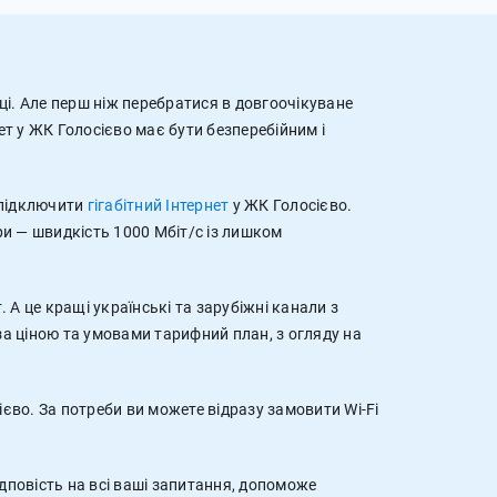
ці. Але перш ніж перебратися в довгоочікуване
т у ЖК Голосієво має бути безперебійним і
 підключити
гігабітний Інтернет
у ЖК Голосієво.
гри — швидкість 1000 Мбіт/с із лишком
 А це кращі українські та зарубіжні канали з
за ціною та умовами тарифний план, з огляду на
єво. За потреби ви можете відразу замовити Wi-Fi
ідповість на всі ваші запитання, допоможе