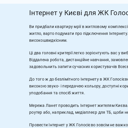
Інтернет у Києві для ЖК Голо
Ви придбали квартиру мрії в житловому комплексі 
житло, варто подумати про підключення Інтернету.
високошвидкісним.
Ці два головні критерії легко зорієнтують вас у
Віддалена робота, дистанційне навчання, замовленн
задовольнить запити сучасних користувачів Всесв
До того ж до безлімітного Інтернету в ЖК Голосієв
високою звуко- і передачею кольору, доступні ко
уподобання та спосіб життя.
Мережа Ланет проводить Інтернет жителям Києва.
роутер або, наприклад, медіаплеєр для ТБ, щоби н
Провести Інтернет у ЖК Голосієво зовсім не важко.