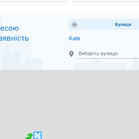
Вулиця
ресою
аявність
Київ
Виберіть вулицю