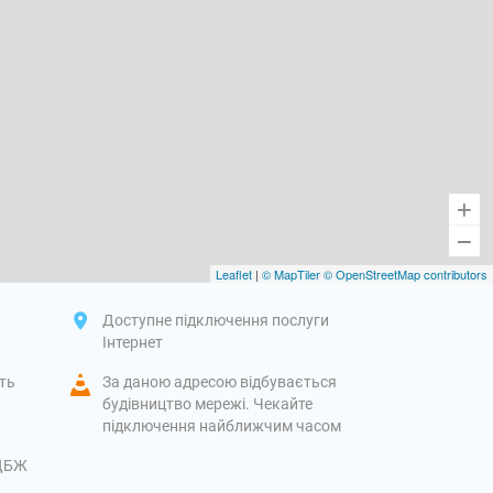
Leaflet
|
© MapTiler
© OpenStreetMap contributors
Доступне підключення послуги
Інтернет
іть
За даною адресою відбувається
будівництво мережі. Чекайте
підключення найближчим часом
 ДБЖ