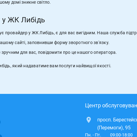
шому домі зникне світло.
 у ЖК Либідь
є провайдер у ЖК Либідь, є для вас вигідним. Наша служба підт
ашому сайті, заповнивши форму зворотного зв'язку.
е зручним для вас, повідомити про це нашого оператора.
бідь, який надаватиме вам послуги найвищої якості.
Центр обслуговуван
просп. Берестей
(Перемоги), 95
Пн. - Пт.
09:00-18:00