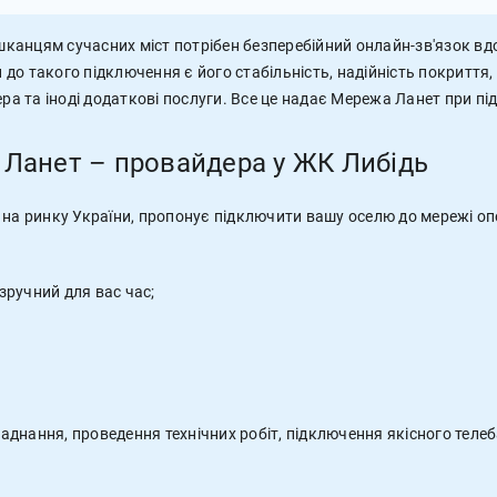
канцям сучасних міст потрібен безперебійний онлайн-зв'язок в
о такого підключення є його стабільність, надійність покриття, ш
ра та іноді додаткові послуги. Все це надає Мережа Ланет при пі
і Ланет – провайдера у ЖК Либідь
 на ринку України, пропонує підключити вашу оселю до мережі оп
зручний для вас час;
ладнання, проведення технічних робіт, підключення якісного теле