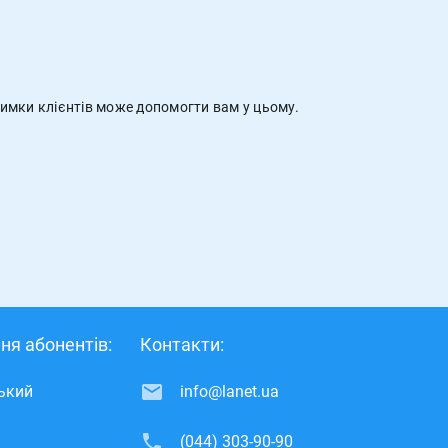
римки клієнтів може допомогти вам у цьому.
ня абонентів:
Контакти:
ський
info@lanet.ua
(044) 303-90-90