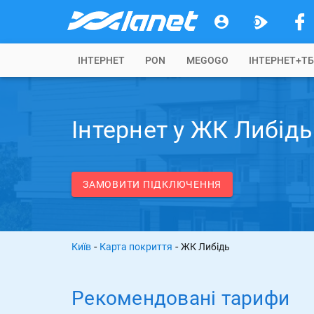
IНТЕРНЕТ
PON
MEGOGO
ІНТЕРНЕТ+Т
Інтернет у ЖК Либідь
ЗАМОВИТИ ПІДКЛЮЧЕННЯ
-
-
Київ
Карта покриття
ЖК Либідь
Рекомендовані тарифи