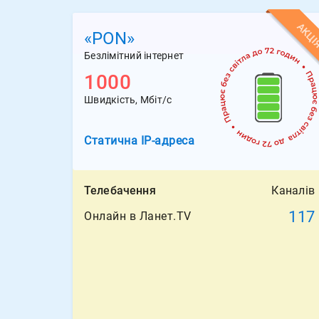
АКЦІ
«PON»
Безлімітний інтернет
1000
Швидкість, Мбіт/с
Статична
IP-адреса
Телебачення
Каналів
117
Онлайн в Ланет.TV