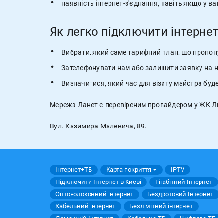
наявність інтернет-з'єднання, навіть якщо у ва
Як легко підключити інтернет
Вибрати, який саме тарифний план, що пропону
Зателефонувати нам або залишити заявку на н
Визначитися, який час для візиту майстра буд
Мережа Ланет є перевіреним провайдером у ЖК Ли
Вул. Казимира Малевича, 89.
Інтернет+ТБ
Карта покриття
IPTV
Підключити Інтернет в Києві
Гігабітний Інтернет
Оптоволоконний Інтернет
Бездротовий Інтернет
Кабельний Інтернет
Безлімітний інтернет