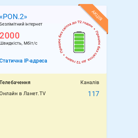
АКЦІЯ
«PON.2»
Безлімітний інтернет
2000
Швидкість, Мбіт/с
Статична
IP-адреса
Телебачення
Каналів
117
Онлайн в Ланет.TV