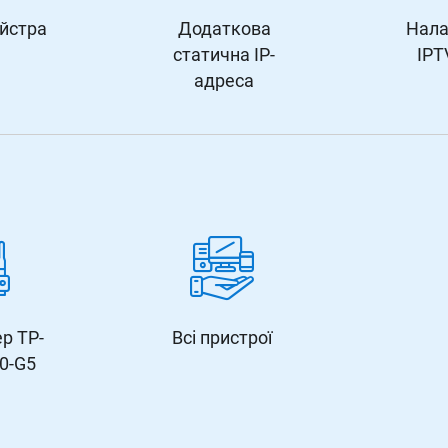
йстра
Додаткова
Нала
статична IP-
IPT
адреса
ер TP-
Всі пристрої
20-G5