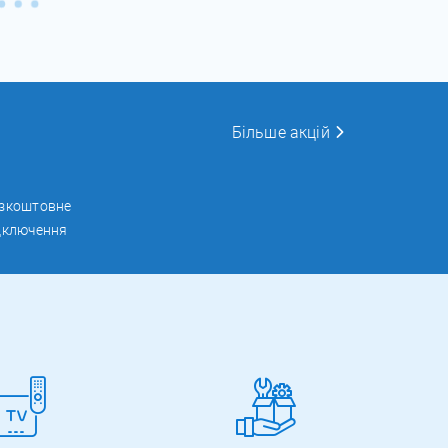
Більше акцій
зкоштовне
дключення