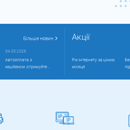
Акції
Більше новин
04.05.2026
Автооплата з
Рік інтернету за ціною
Бе
кешбеком: отримуйте ...
місяця
пі