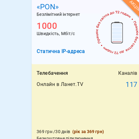
АКЦІ
«PON»
Безлімітний інтернет
1000
Швидкість, Мбіт/с
Статична
IP-адреса
Телебачення
Каналів
117
Онлайн в Ланет.TV
369
грн
/30 днів
(
рік за 369 грн
)
Безкоштовне підключення