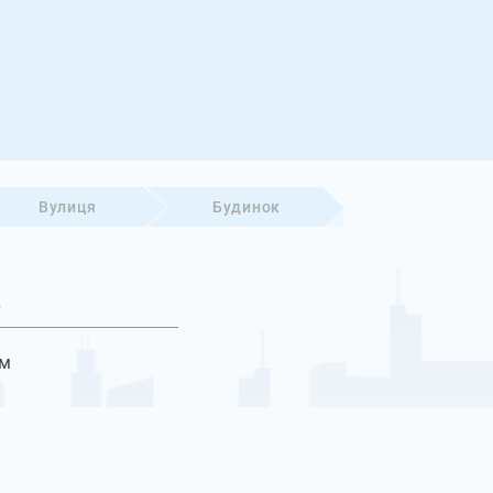
Вулиця
Будинок
Рівненська 
т
Виберіть
ям