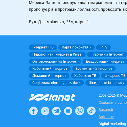
Мережа Ланет пропонує клієнтам різноманітні тар
пропонує різні програми лояльності, проводить ак
Вул. Дегтярівська, 25А, корп. 1.
Інтернет+ТБ
Карта покриття
IPTV
Підключити Інтернет в Києві
Гігабітний Інтернет
Оптоволоконний Інтернет
Бездротовий Інтернет
Кабельний Інтернет
Безлімітний інтернет
Домашній Інтернет
Кабельне ТБ
Цифрове ТБ
Соціальна відповідальність
Швидкість інтернету
2003-2026 © Мер
Соціальна відпо
Вакансії
Звітність
Digital marketing