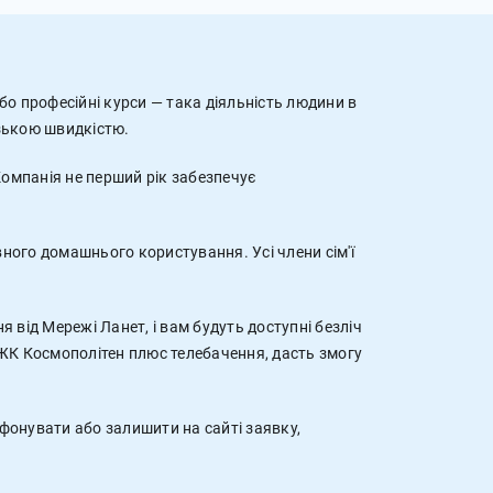
о професійні курси — така діяльність людини в
изькою швидкістю.
омпанія не перший рік забезпечує
ного домашнього користування. Усі члени сім'ї
 від Мережі Ланет, і вам будуть доступні безліч
 ЖК Космополітен плюс телебачення, дасть змогу
фонувати або залишити на сайті заявку,