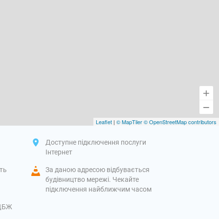
Leaflet
|
© MapTiler
© OpenStreetMap contributors
Доступне підключення послуги
Інтернет
іть
За даною адресою відбувається
будівництво мережі. Чекайте
підключення найближчим часом
 ДБЖ