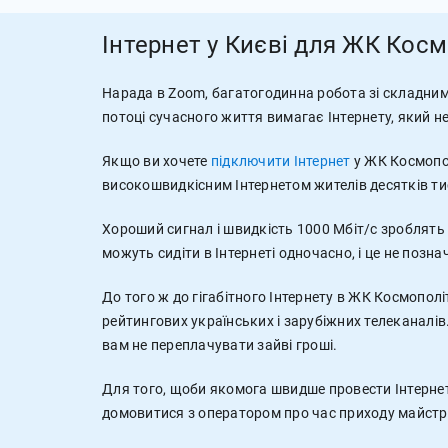
Інтернет у Києві для ЖК Кос
Нарада в Zoom, багатогодинна робота зі складним
потоці сучасного життя вимагає Інтернету, який 
Якщо ви хочете
підключити Інтернет
у ЖК Космопол
високошвидкісним Інтернетом жителів десятків тис
Хороший сигнал і швидкість 1000 Мбіт/с зроблять 
можуть сидіти в Інтернеті одночасно, і це не позна
До того ж до гігабітного Інтернету в ЖК Космопол
рейтингових українських і зарубіжних телеканалів
вам не переплачувати зайві гроші.
Для того, щоби якомога швидше провести Інтернет
домовитися з оператором про час приходу майстр