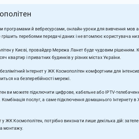
мополітен
и програмами й вебресурсами, онлайн-уроки для вивчення мов аб
не грішить перебоями передачі даних і не втомлює користувача н
ітен у Києві, провайдер Мережа Ланет буде чудовим рішенням. К
яч квартир і приватних будинків у різних містах України.
безлімітний Інтернет у ЖК Космополітен комфортним для інтенсив
читься на безперебійності мережі.
ітен ви можете підключити цифрове, кабельне або IPTV-телебачення
. Комбінація послуг, а саме підключення домашнього Інтернету в
 у ЖК Космополітен, потрібно виконати лише декілька дій: зателе
а монтажу.