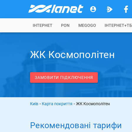
IНТЕРНЕТ
PON
MEGOGO
ІНТЕРНЕТ+Т
ЖК Космополітен
ЗАМОВИТИ ПІДКЛЮЧЕННЯ
-
-
Київ
Карта покриття
ЖК Космополітен
Рекомендовані тарифи