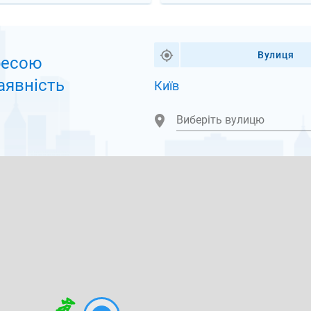
Вулиця
ресою
аявність
Київ
Виберіть вулицю