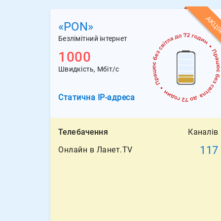
АКЦІ
«PON»
Безлімітний інтернет
1000
Швидкість, Мбіт/с
Статична
IP-адреса
Телебачення
Каналів
117
Онлайн в Ланет.TV