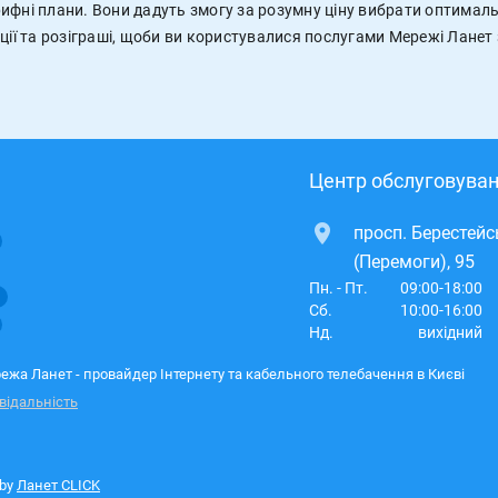
ифні плани. Вони дадуть змогу за розумну ціну вибрати оптимал
ції та розіграші, щоби ви користувалися послугами Мережі Ланет
Центр обслуговуван
просп. Берестей
(Перемоги), 95
Пн. - Пт.
09:00-18:00
Сб.
10:00-16:00
Нд.
вихідний
ежа Ланет - провайдер Інтернету та кабельного телебачення в Києві
відальність
 by
Ланет CLICK