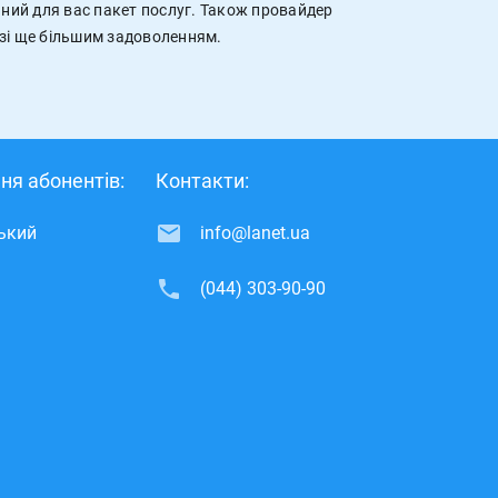
ьний для вас пакет послуг. Також провайдер
 зі ще більшим задоволенням.
ня абонентів:
Контакти:
ський
info@lanet.ua
(044) 303-90-90