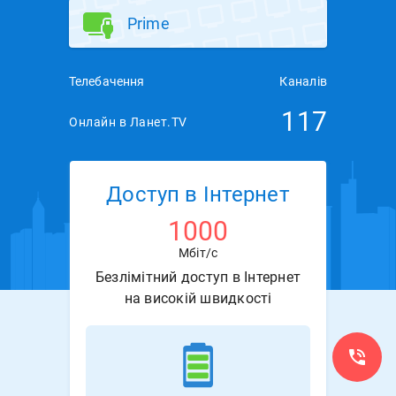
Prime
Телебачення
Каналів
117
Онлайн в Ланет.TV
Доступ в Інтернет
1000
Мбіт/с
Безлімітний доступ в Інтернет
на високій швидкості