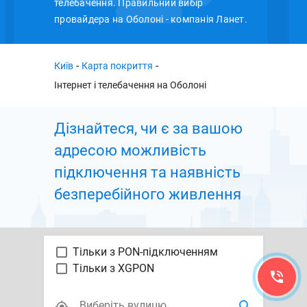
телебачення. Правильний вибір
провайдера на Оболоні - компанія Ланет.
-
-
Київ
Карта покриття
Інтернет і телебачення на Оболоні
Дізнайтеся, чи є за вашою
адресою можливiсть
підключення та наявність
безперебійного живлення
Тільки з PON-підключенням
Тільки з XGPON
Виберіть вулицю