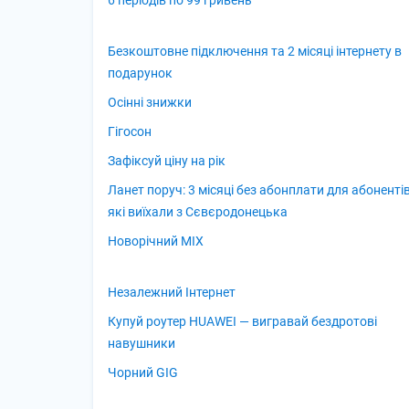
6 періодів по 99 гривень
Безкоштовне підключення та 2 місяці інтернету в
подарунок
Осінні знижки
Гігосон
Зафіксуй ціну на рік
Ланет поруч: 3 місяці без абонплати для абонентів
які виїхали з Сєвєродонецька
Новорічний MIX
Незалежний Інтернет
Купуй роутер HUAWEI — вигравай бездротові
навушники
Чорний GIG