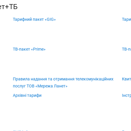
ет+ТБ
Тарифний пакет «GIG»
Тари
ТВ-пакет «Prime»
ТВ-п
Правила надання та отримання телекомунікаційних
Квит
послуг ТОВ «Мережа Ланет»
Архівні тарифи
Інст