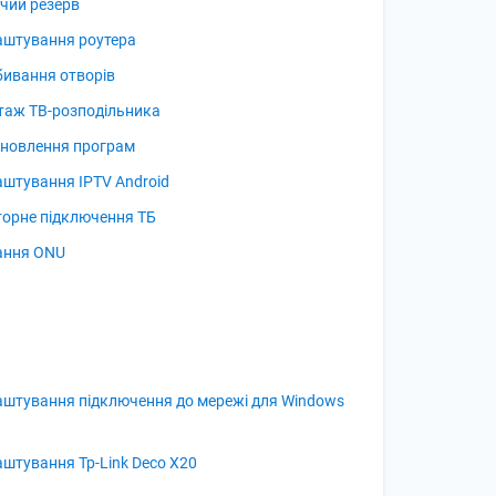
чий резерв
аштування роутера
ивання отворів
аж ТВ-розподільника
новлення програм
штування IPTV Android
орне підключення ТБ
ання ONU
штування підключення до мережі для Windows
штування Tp-Link Deco X20