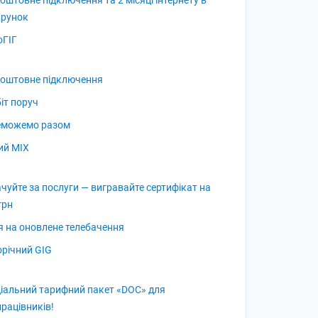
оштовне підключення та 2 місяці інтернету в
арунок
оГІГ
оштовне підключення
біт поруч
еможемо разом
ий MIX
чуйте за послуги — вигравайте сертифікат на
грн
я на оновлене телебачення
річний GIG
іальний тарифний пакет «DOC» для
рацівників!