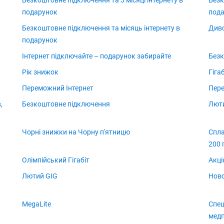
Безкоштовне підключення та 3 місяці інтернету в
Безк
подарунок
под
Безкоштовне підключення та місяць інтернету в
Див
подарунок
Інтернет підключайте – подарунок забирайте
Безк
Рік знижок
Гіга
Переможний Інтернет
Пер
,
Безкоштовне підключення
Лют
Чорні знижки на Чорну п'ятницю
Спла
200 
Олімпійський Гігабіт
Акці
Лютий GIG
Ново
MegaLite
Спец
медп