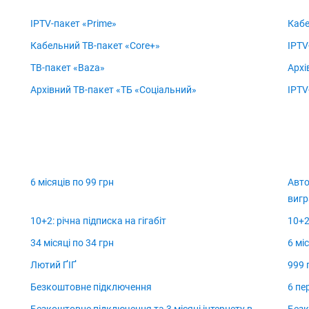
IPTV-пакет «Prime»
Кабе
Кабельний ТВ-пакет «Core+»
IPTV
ТВ-пакет «Baza»
Архі
Архівний ТВ-пакет «ТБ «Соціальний»
IPTV
6 місяців по 99 грн
Авто
вигр
10+2: річна підписка на гігабіт
10+2
34 місяці по 34 грн
6 мі
Лютий ҐІҐ
999 
Безкоштовне підключення
6 пе