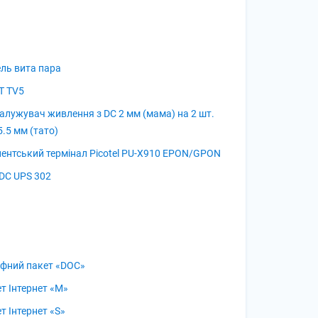
ль вита пара
T TV5
алужувач живлення з DC 2 мм (мама) на 2 шт.
5.5 мм (тато)
ентський термінал Picotel PU-X910 EPON/GPON
 DC UPS 302
фний пакет «DOC»
т Інтернет «M»
т Інтернет «S»