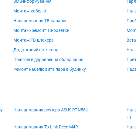
SMS-інформування
Гаря
Монтаж кабелю
Нал
Налаштування ТВ-каналів
Проб
Монтаж/ремонт ТВ-розетки
Монт
Монтаж ТВ-штекера
Вста
Додатковий патчкорд
Нала
Поштові відправлення обладнання
Повт
Ремонт кабелю вита пара в будинку
Над
у.
Налаштування роутера ASUS RT-N56U
Нала
11
Налаштування Tp-Link Deco M4R
Нала