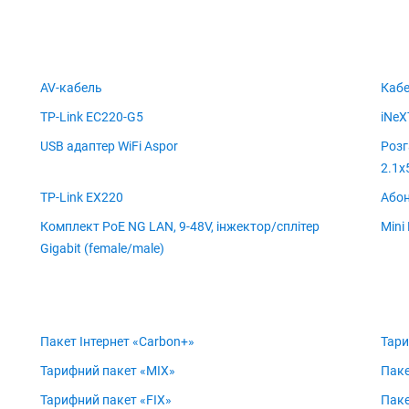
AV-кабель
Кабе
TP-Link EC220-G5
iNeX
USB адаптер WiFi Aspor
Розг
2.1x
TP-Link EX220
Абон
Комплект PoE NG LAN, 9-48V, інжектор/сплітер
Mini
Gigabit (female/male)
Пакет Інтернет «Carbon+»
Тари
Тарифний пакет «MIX»
Паке
Тарифний пакет «FIX»
Паке