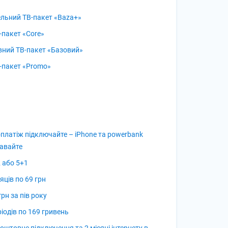
льний ТВ-пакет «Baza+»
-пакет «Core»
вний ТВ-пакет «Базовий»
-пакет «Promo»
платіж підключайте – iPhone та powerbank
авайте
 або 5+1
сяців по 69 грн
грн за пів року
ріодів по 169 гривень