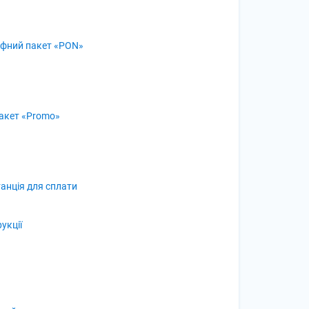
фний пакет «PON»
акет «Promo»
анція для сплати
рукції