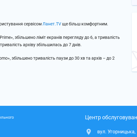
користування сервісом
Ланет.TV
ще більш комфортним.
rime», збільшено ліміт екранів перегляду до 6, а тривалість
 тривалість архіву збільшилась до 7 днів.
o», збільшено тривалість паузи до 30 хв та архів – до 2
Центр обслуговуван
ельного
вул. Угорницька,