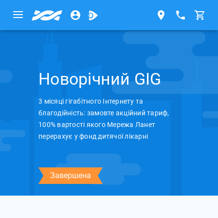
Новорічний GIG
3 місяці гігабітного Інтернету та
благодійність: замовте акційний тариф,
100% вартості якого Мережа Ланет
перерахує у фонд дитячої лікарні
Завершена