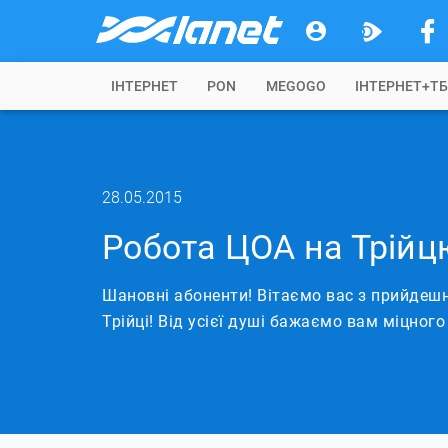
IНТЕРНЕТ
PON
MEGOGO
ІНТЕРНЕТ+Т
28.05.2015
Робота ЦОА на Трійц
Шановні абоненти! Вітаємо вас з прийдешн
Трійці! Від усієї душі бажаємо вам міцного 