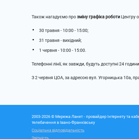
Також нагадуємо про
зміну графіка роботи
Центру о
30 травня - 10:00 - 15:00;
31 травня - вихідний;
1 червня - 10:00 - 15:00.
Телефонні лінії, як завжди, будуть доступні 24 годин
З 2 червня ЦОА, за адресою вул. Угорницька 10а, п
2003-2026 © Мережа Ланет - провайдер Інтернету та каб
телебачення в Івано-Франківську
Соціальна відповідальність
Звітність