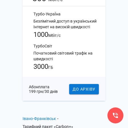
Турбо-УкраЇна
Безлімітний доступ в український
Інтернет на високій швидкості
1000
Мбіт/с
ТурбоСвіт
Початковий світовий трафік на
швидкості
3000
ГБ
Абонплата
ДО АРХІВУ
199 грн/30 днів
-
Івано-Франківськ
Тарифний пакет «Carbon+»