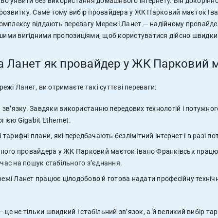
 уявити без використання домашнього інтернету. Він докорінно 
 розвитку. Саме тому вибір провайдера у ЖК Парковий маєток І
омплексу віддають перевагу Мережі Ланет — надійному провайдер
ашими вигідними пропозиціями, щоб користуватися дійсно швидким
 Ланет як провайдер у ЖК Парковий м
жі Ланет, ви отримаєте такі суттєві переваги:
ть зв’язку. Завдяки використанню передових технологій і потуж
ією Gigabit Ethernet.
 тарифні плани, які передбачають безлімітний інтернет і в разі по
ійного провайдера у ЖК Парковий маєток Івано Франківськ працю
 час на пошук стабільного з’єднання.
режі Ланет працює цілодобово й готова надати професійну технічн
це не тільки швидкий і стабільний зв’язок, а й великий вибір тар