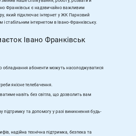
змінив наше спілкування, роботу, розваги й
вано Франківськ є надзвичайно важливим
у, який підключає інтернет у ЖК Парковий
 і стабільним інтернетом в Івано-Франківську.
аєток Івано Франківськ
ного обладнання абоненти можуть насолоджуватися
треби якісне телебачення.
ватиме навіть без світла, що дозволить вам
у підтримку та допомогу у разі виникнення будь-
ифів, надійна технічна підтримка, безпека та