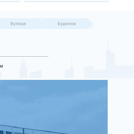
Вулиця
Будинок
т
Виберіть
ям