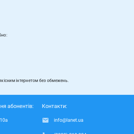
бно:
якісним інтернетом без обмежень.
ня абонентів:
Контакти:
 10а
info@lanet.ua