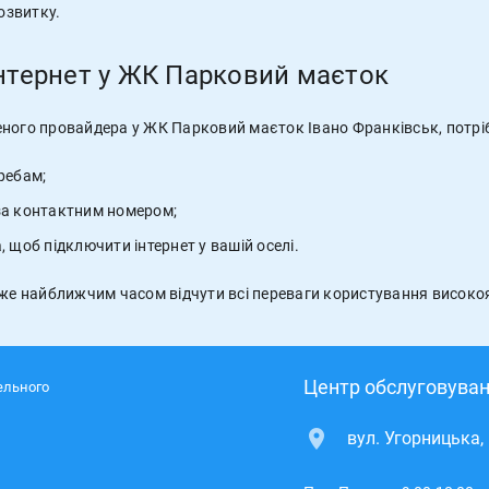
озвитку.
інтернет у ЖК Парковий маєток
еного провайдера у ЖК Парковий маєток Івано Франківськ, потрі
ребам;
за контактним номером;
 щоб підключити інтернет у вашій оселі.
уже найближчим часом відчути всі переваги користування високо
Центр обслуговуван
ельного
вул. Угорницька,