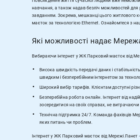
Повсякденне життя сучасної людини вже неможливо
навчання, а також надав безліч можливостей для
завданням. Зокрема, мешканці цього житлового к
маєток за технологією Ethernet. Ознайомтеся з н
Які можливості надає Мережа
Вибираючи інтернет у ЖК Парковий маєток від Мере
Висока швидкість передачі даних і стабільніс
швидким і безперебійним інтернетом за технолог
Широкий вибір тарифів. Клієнтам доступні різні
Безперебійна робота онлайн. Інтернет від над
зосередитися на своїх справах, не витрачаючи
Технічна підтримка 24/7. Команда фахівців Ме
яких питань чи проблем.
Інтернет у ЖК Парковий маєток від Мережі Ланет — 