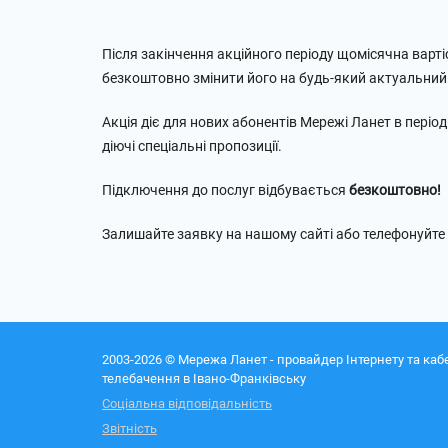
Після закінчення акційного періоду щомісячна варт
безкоштовно змінити його на будь-який актуальний
Акція діє для нових абонентів Мережі Ланет в період
діючі спеціальні пропозиції.
Підключення до послуг відбувається
безкоштовно!
Залишайте заявку на нашому сайті або телефонуйте
2003-2026 © Мережа Ланет - провайдер Інтернету та каб
телебачення в Івано-Франківську
Соціальна відповідальність
Звітність