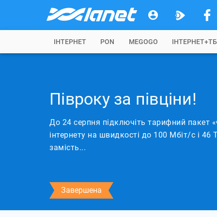
IНТЕРНЕТ
PON
MEGOGO
ІНТЕРНЕТ+Т
Півроку за півціни!
До 24 серпня підключіть тарифний пакет «
інтернету на швидкості до 100 Мбіт/с і 46 Т
замість...
Завершена