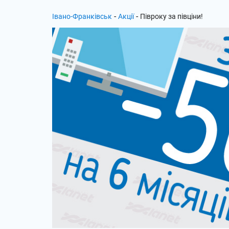
-
-
Івано-Франківськ
Акції
Півроку за півціни!