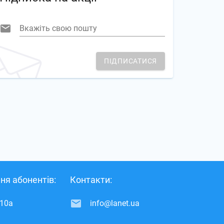
Вкажіть свою пошту
ПІДПИСАТИСЯ
ня абонентів:
Контакти:
 10а
info@lanet.ua