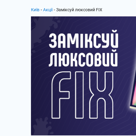
-
-
Київ
Акції
Заміксуй люксовий FIX