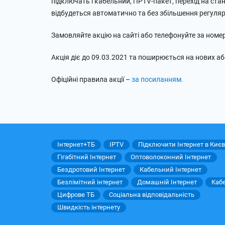
підключать і кабельний, і IPTV-пакет, перехід на ст
відбудеться автоматично та без збільшення регуля
Замовляйте акцію на сайті або телефонуйте за номер
Акція діє до 09.03.2021 та поширюється на нових а
Офіційні правила акції –
за посиланням.
Інтернет+ТБ
IPTV
Підключити Інтернет в Києв
Гігабітний Інтернет
Оптоволоконний Інтернет
Бездротовий Інтернет
Кабельний Інтернет
Безлімітний інтернет
Домашній Інтернет
Каб
Цифрове ТБ
Соціальна відповідальність
Швидкість інтернету