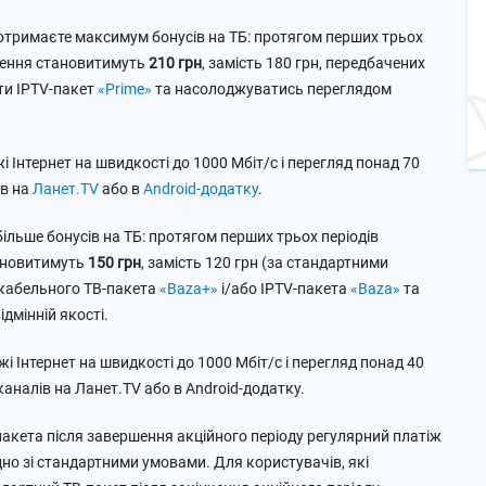
 отримаєте максимум бонусів на ТБ: протягом перших трьох
ачення становитимуть
210 грн
, замість 180 грн, передбачених
ти IPTV-пакет
«Prime»
та насолоджуватись переглядом
 Інтернет на швидкості до 1000 Мбіт/с і перегляд понад 70
ів на
Ланет.TV
або в
Android-додатку
.
більше бонусів на ТБ: протягом перших трьох періодів
тановитимуть
150 грн
, замість 120 грн (за стандартними
 кабельного ТВ-пакета
«Baza+»
і/або IPTV-пакета
«Baza»
та
дмінній якості.
і Інтернет на швидкості до 1000 Мбіт/с і перегляд понад 40
аналів на Ланет.TV або в Android-додатку.
акета після завершення акційного періоду регулярний платіж
гідно зі стандартними умовами. Для користувачів, які