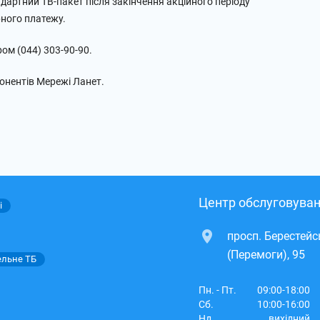
андартний ТВ-пакет після закінчення акційного періоду
рного платежу.
ом (044) 303-90-90.
бонентів Мережі Ланет.
Центр обслуговуван
і
просп. Берестей
(Перемоги), 95
ельне ТБ
Пн. - Пт.
09:00-18:00
Сб.
10:00-16:00
Нд.
вихідний