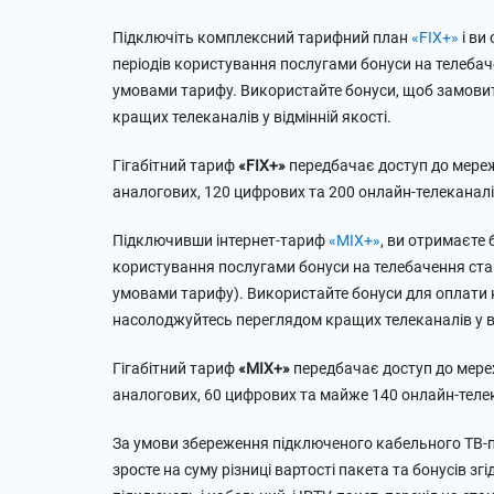
Підключіть комплексний тарифний план
«FIX+»
і ви
періодів користування послугами бонуси на телеб
умовами тарифу. Використайте бонуси, щоб замови
кращих телеканалів у відмінній якості.
Гігабітний тариф
«FIX+»
передбачає доступ до мережі
аналогових, 120 цифрових та 200 онлайн-телеканал
Підключивши інтернет-тариф
«MIX+»
, ви отримаєте 
користування послугами бонуси на телебачення с
умовами тарифу). Використайте бонуси для оплати
насолоджуйтесь переглядом кращих телеканалів у ві
Гігабітний тариф
«MIX+»
передбачає доступ до мереж
аналогових, 60 цифрових та майже 140 онлайн-телек
За умови збереження підключеного кабельного ТВ-п
зросте на суму різниці вартості пакета та бонусів з