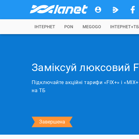
IНТЕРНЕТ
PON
MEGOGO
ІНТЕРНЕТ+Т
Заміксуй люксовий F
Підключайте акційні тарифи «FIX+» і «MIX+
на ТБ
Завершена