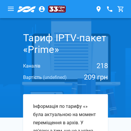
Тариф IPTV-пакет
«Prime»
218
Каналів
209 грн
Вартість
(undefined)
Інформація по тарифу «»
була актуальною на момент
переміщення в архів. У
зв'язку з тим, що не з усіма