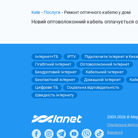
-
-
Київ
Послуги
Ремонт оптичного кабелю у домі
Новий оптоволоконний кабель оплачується 
Інтернет+ТБ
IPTV
Підключити Інтернет в Києв
Гігабітний Інтернет
Оптоволоконний Інтернет
Бездротовий Інтернет
Кабельний Інтернет
Безлімітний інтернет
Домашній Інтернет
Каб
Цифрове ТБ
Соціальна відповідальність
Швидкість інтернету
2003-2026 © Мер
Соціальна відпо
Вакансії