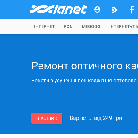
IНТЕРНЕТ
PON
MEGOGO
ІНТЕРНЕТ+Т
Ремонт оптичного ка
Роботи з усунення пошкодження оптоволо
Вартість: вiд 249 грн
В КОШИК