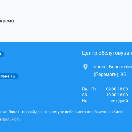
окремо.
Центр обслуговуван
і
просп. Берестей
(Перемоги), 95
ельне ТБ
Пн. - Пт.
09:00-18:00
Сб.
10:00-16:00
Нд.
вихідний
ежа Ланет - провайдер Інтернету та кабельного телебачення в Києві
відальність