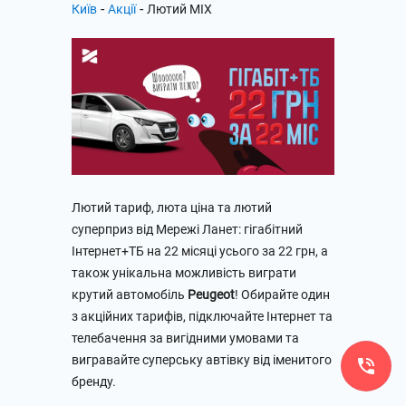
-
-
Київ
Акції
Лютий MIX
Лютий тариф, люта ціна та лютий
суперприз від Мережі Ланет: гігабітний
Інтернет+ТБ на 22 місяці усього за 22 грн, а
також унікальна можливість виграти
крутий автомобіль
Peugeot
! Обирайте один
з акційних тарифів, підключайте Інтернет та
телебачення за вигідними умовами та
вигравайте суперську автівку від іменитого
бренду.