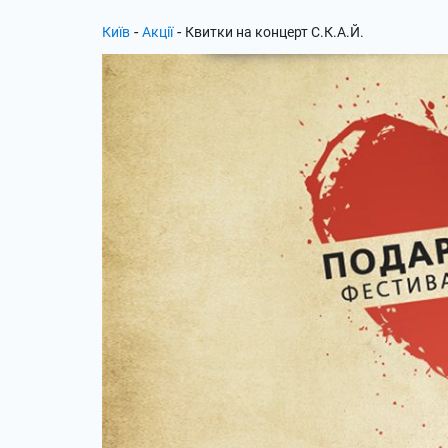
-
-
Київ
Акції
Квитки на концерт С.К.А.Й.