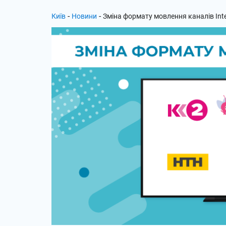
-
-
Київ
Новини
Зміна формату мовлення каналів Int