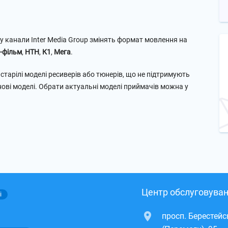
ку канали Inter Media Group змінять формат мовлення на
r-фільм
,
НТН
,
К1
,
Мега
.
тарілі моделі ресиверів або тюнерів, що не підтримують
ові моделі. Обрати актуальні моделі приймачів можна у
Центр обслуговуван
і
просп. Берестей