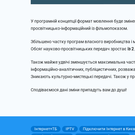
У програмній концепції формат мовлення буде змін
просвітницько-інформаційний із фільмопоказом.
Збільшено частку програм власного виробництва і м
Обсяг науково-просвітницьких передач зростає
із 2
Також майже удвічі зменшується максимальна частка
інформаційно-аналітичних, публіцистичних, розваж
Зникають культурно-мистецькі передачі. Також у про
Сподіваємося дані зміни припадуть вам до душі!
Інтернет+ТБ
IPTV
Підключити Інтернет в Києв