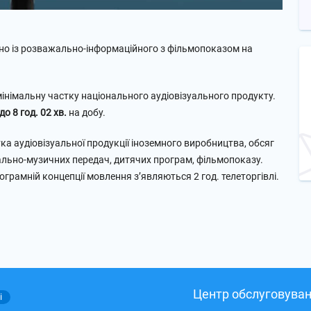
ено із розважально-інформаційного з фільмопоказом на
інімальну частку національного аудіовізуального продукту.
 до 8 год. 02 хв.
на добу.
 аудіовізуальної продукції іноземного виробництва, обсяг
ально-музичних передач, дитячих програм, фільмопоказу.
грамній концепції мовлення з’являються 2 год. телеторгівлі.
Центр обслуговуван
і