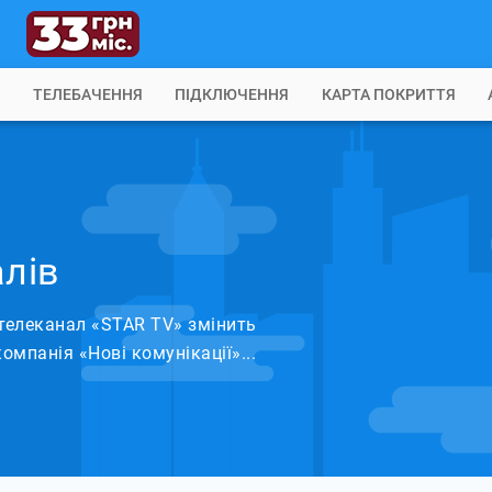
Б
ТЕЛЕБАЧЕННЯ
ПІДКЛЮЧЕННЯ
КАРТА ПОКРИТТЯ
алів
телеканал «STAR TV» змінить
омпанія «Нові комунікації»...