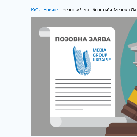
-
-
Київ
Новини
Черговий етап боротьби: Мережа Лан