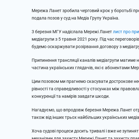
Мережа Ланет зробила черговий крок у боротьбі пр
подала позов у суд на Медіа Групу Україна.
3 березня МГУ надіслала Мережі Ланет
лист про при
медіагрупи з 5 травня 2021 року. Під час переговор
будемо оскаржувати розірвання договору з медіагру
Припинення трансляції каналів медіагрупи матиме н
частина українських глядачів, які є абонентами Мер
Цим позовом ми прагнемо скасувати дострокове не
рівності та справедливості у стосунках між право
конкуренції та намірів завдати шкоди.
Нагадуємо, що впродовж березня Мережа Ланет отри
також від інших трьох найбільших українських медіаг
Хоча судові процеси досить тривалі і вже не зупиня
механізми для захисту Мережі Ланет та захисту пра