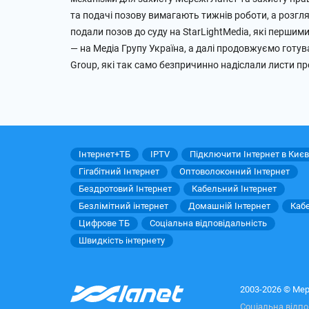
та подачі позову вимагають тижнів роботи, а розгляд
подали позов до суду на StarLightMedia, які першим
— на Медіа Групу Україна, а далі продовжуємо готува
Group, які так само безпричинно надіслали листи пр
Інтернет+ТБ
IPTV
Підключити Інтернет в Києв
Гігабітний Інтернет
Оптоволоконний Інтернет
Бездротовий Інтернет
Кабельний Інтернет
Безлімітний інтернет
Домашній Інтернет
Каб
Цифрове ТБ
Соціальна відповідальність
Швидкість інтернету
2003-2026 © Мер
Соціальна відпо