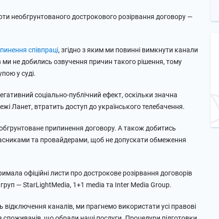
оти необгрунтованого дострокового розірвання договору —
пинення співпраці
, згідно з яким ми повинні вимкнути канали
ів ми не добились озвучення причин такого рішення, тому
пою у суді.
егативний соціально-публічний ефект, оскільки значна
ежі Ланет, втратить доступ до українського телебачення.
обгрунтоване припинення договору. А також добитись
власниками та провайдерами, щоб не допускати обмеження
мала офіційні листи про дострокове розірвання договорів
руп — StarLightMedia, 1+1 media та Inter Media Group.
ть відключення каналів, ми прагнемо використати усі правові
в споживачів, що обрали наші послуги. Процедури підготовки