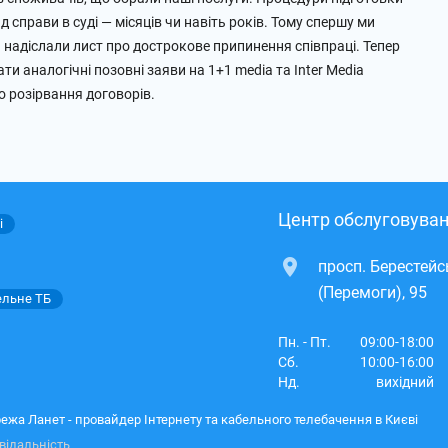
 справи в суді — місяців чи навіть років. Тому спершу ми
и надіслали лист про дострокове припинення співпраці. Тепер
ти аналогічні позовні заяви на 1+1 media та Inter Media
о розірвання договорів.
Центр обслуговуван
і
просп. Берестей
(Перемоги), 95
ельне ТБ
Пн. - Пт.
09:00-18:00
Сб.
10:00-16:00
Нд.
вихідний
ежа Ланет - провайдер Інтернету та кабельного телебачення в Києві
відальність