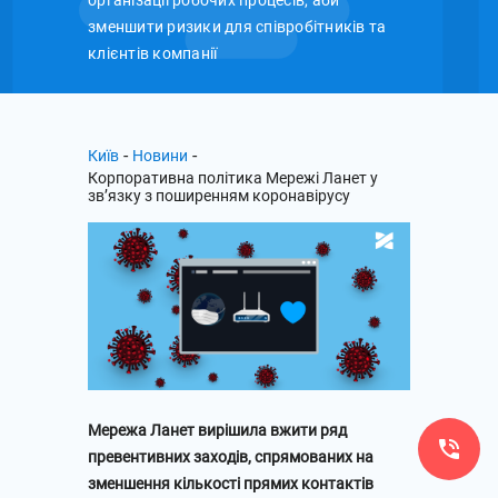
організації робочих процесів, аби
зменшити ризики для співробітників та
клієнтів компанії
-
-
Київ
Новини
Корпоративна політика Мережі Ланет у
зв’язку з поширенням коронавірусу
Мережа Ланет вирішила вжити ряд
превентивних заходів, спрямованих на
зменшення кількості прямих контактів