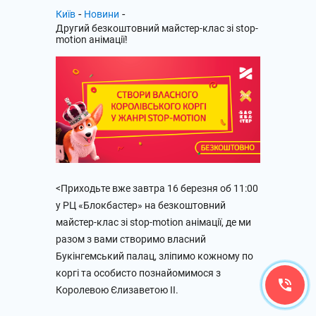
-
-
Київ
Новини
Другий безкоштовний майстер-клас зі stop-
motion анімації!
<Приходьте вже завтра 16 березня об 11:00
у РЦ «Блокбастер» на безкоштовний
майстер-клас зі stop-motion анімації, де ми
разом з вами створимо власний
Букінгемський палац, зліпимо кожному по
коргі та особисто познайомимося з
Королевою Єлизаветою ІІ.