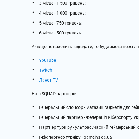
3 місце - 1 500 гривень;
4 місце - 1 000 гривень;
5 місце - 750 гривень;
6 місце - 500 гривень.
А якщо не виходить відвідати, то буде змога перегл
YouTube
Twitch
Ланет.TV
Наш SQUAD партнерів:
Генеральний спонсор - магазин гаджетів для гей
Генеральний партнер - Федерація Кіберспорту Ук
Партнер турніру - ультрасучасний геймерський к
Інфопартнер турніру - gameinside.ua