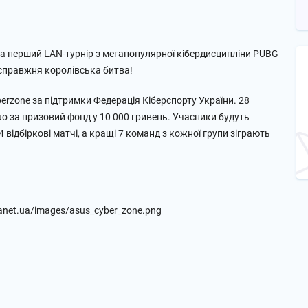
а на перший LAN-турнір з мегапопулярної кібердисципліни PUBG
а справжня королівська битва!
erzone за підтримки Федерація Кіберспорту України. 28
o за призовий фонд у 10 000 гривень. Учасники будуть
 4 відбіркові матчі, а кращі 7 команд з кожної групи зіграють
.lanet.ua/images/asus_cyber_zone.png