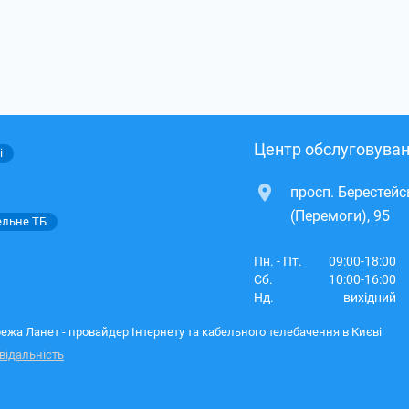
Центр обслуговуван
і
просп. Берестей
(Перемоги), 95
ельне ТБ
Пн. - Пт.
09:00-18:00
Сб.
10:00-16:00
Нд.
вихідний
ежа Ланет - провайдер Інтернету та кабельного телебачення в Києві
відальність