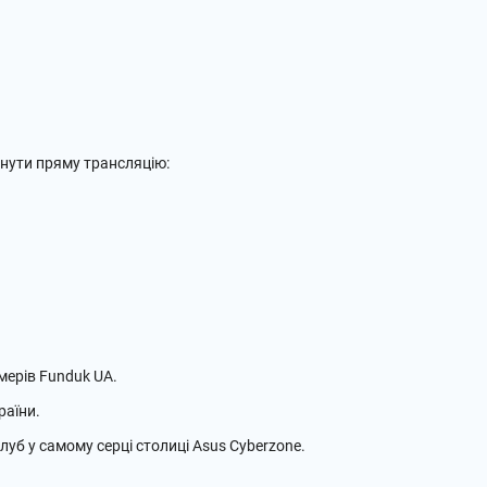
янути пряму трансляцію:
мерів Funduk UA.
раїни.
луб у самому серці столиці Asus Cyberzone.