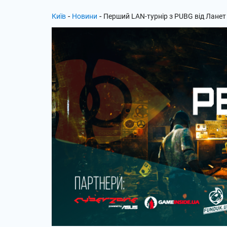
-
-
Київ
Новини
Перший LAN-турнір з PUBG від Ланет