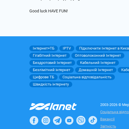
Good luck HAVE FUN!
Інтернет+ТБ
IPTV
Підключити Інтернет в Києв
Гігабітний Інтернет
Оптоволоконний Інтернет
Бездротовий Інтернет
Кабельний Інтернет
Безлімітний інтернет
Домашній Інтернет
Каб
Цифрове ТБ
Соціальна відповідальність
Швидкість інтернету
2003-2026 © Мер
Соціальна відпо
Вакансії
Звітність