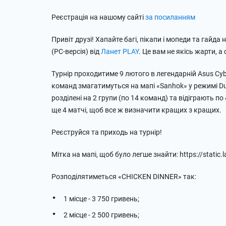
Реєстрація на нашому сайті
за посиланням
Привіт друзі! Хапайте багі, пікапи і мопеди та гайд
(PC-версія) від
Ланет PLAY
. Це вам не якісь жарти, 
Турнір проходитиме 9 лютого в легендарній Asus Cyb
команд змагатимуться на мапі «Sanhok» у режимі Du
розділені на 2 групи (по 14 команд) та відіграють по
ще 4 матчі, щоб все ж визначити кращих з кращих.
Реєструйся та приходь на турнір!
Мітка на мапі, щоб було легше знайти: https://static
Розподілятиметься «CHIСKEN DINNER» так:
1 місце - 3 750 гривень;
2 місце - 2 500 гривень;