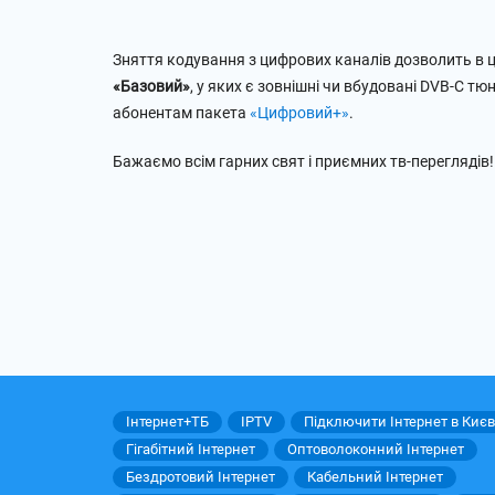
Зняття кодування з цифрових каналів дозволить в ці
«Базовий»
, у яких є зовнішні чи вбудовані DVB-C т
абонентам пакета
«Цифровий+»
.
Бажаємо всім гарних свят і приємних тв-переглядів!
Інтернет+ТБ
IPTV
Підключити Інтернет в Києв
Гігабітний Інтернет
Оптоволоконний Інтернет
Бездротовий Інтернет
Кабельний Інтернет