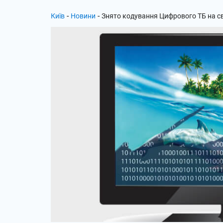
-
-
Київ
Новини
Знято кодування Цифрового ТБ на с