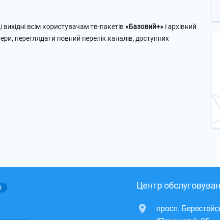
 вихідні всім користувачам тв-пакетів
«Базовий+»
і архівний
юнери, переглядати повний перелік каналів, доступних
Центр обслуговуван
і
просп. Берестей