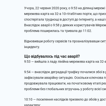
Учора, 22 червня 2020 року, о 9:53 на ділянці мере
мережева карта на 32-а 10-гігабітних порти, що приз
спостерігала труднощі в доступі до Інтернету, а наш
Внаслідок аварії о 9:58 у деяких користувачів Мере
проблема поширилась та тривала до 11:02.
Відновивши роботу сервісів та проаналізувавши ситу
інциденту.
Що відбувалось під час аварії?
9:53 — вийшла з ладу лінійна мережева карта на 32-а 
9:54 — внаслідок деградації трафіку почалися збої в р
зафіксували аварійну ситуацію. Оскільки ключова п
продовжувала працювати, на початковому етапі реа
проблеми без глобальних втручань у роботу всієї си
10:10 — посилення наслідків призвело до збоїв у дос
характеру;