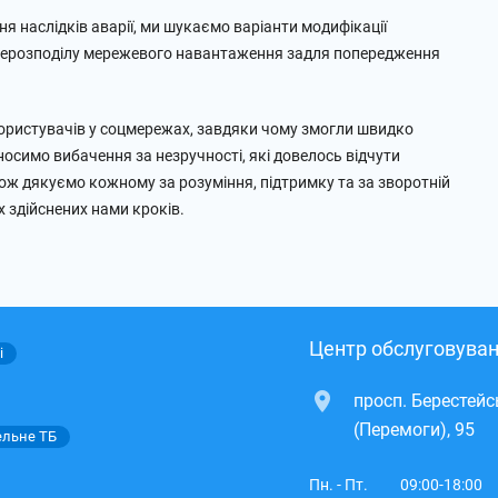
ня наслідків аварії, ми шукаємо варіанти модифікації
рерозподілу мережевого навантаження задля попередження
ористувачів у соцмережах, завдяки чому змогли швидко
носимо вибачення за незручності, які довелось відчути
акож дякуємо кожному за розуміння, підтримку та за зворотній
х здійснених нами кроків.
Центр обслуговуван
і
просп. Берестей
(Перемоги), 95
ельне ТБ
Пн. - Пт.
09:00-18:00