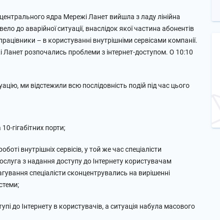
жі центрального ядра Мережі Ланет вийшла з ладу лінійна
вело до аварійної ситуації, внаслідок якої частина абонентів
і працівники – в користуванні внутрішніми сервісами компанії.
жі Ланет розпочались проблеми з інтернет-доступом. О 10:10
ацію, ми відстежили всю послідовність подій під час цього
10-гігабітних порти;
оботі внутрішніх сервісів, у той же час спеціалісти
ослуга з надання доступу до Інтернету користувачам
гування спеціалісти сконцентрувались на вирішенні
стеми;
тупі до Інтернету в користувачів, а ситуація набула масового