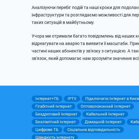
Аналізуючи перебіг подій та наші кроки для подолан
інфраструктури та розглядаємо можливості для пе
таких ситуацій в майбутньому.
Учора ми отримали багато повідомлень від наших к
відреагувати на аварію та виявити її масштаби. При
частині наших абонентів у зв'язку з ситуацією. А т
зв'язок, який допомагає нам зрозуміти значення всі
Інтернет+ТБ
IPTV
Підключити Інтернет в Києв
Гігабітний Інтернет
Оптоволоконний Інтернет
Бездротовий Інтернет
Кабельний Інтернет
Безлімітний інтернет
Домашній Інтернет
Каб
Цифрове ТБ
Соціальна відповідальність
Швидкість інтернету