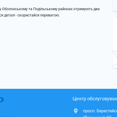
ти у Оболонському та Подільському районах отримують два
ся деталі - скористайся перевагою.
Центр обслуговуван
і
просп. Берестей