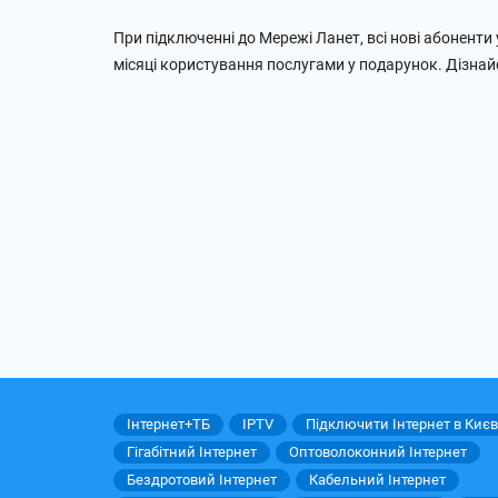
При підключенні до Мережі Ланет, всі нові абонен
місяці користування послугами у подарунок. Дізнай
Інтернет+ТБ
IPTV
Підключити Інтернет в Києв
Гігабітний Інтернет
Оптоволоконний Інтернет
Бездротовий Інтернет
Кабельний Інтернет