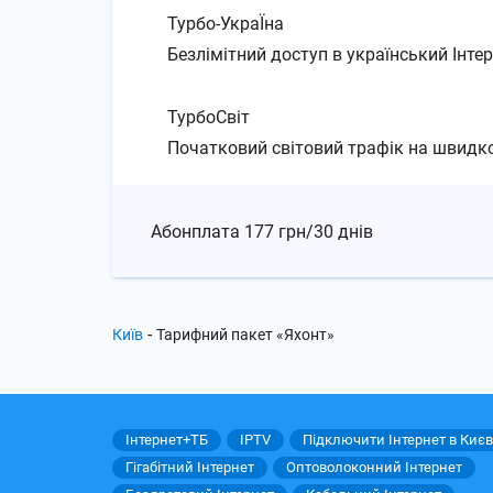
Турбо-УкраЇна
Безлімітний доступ в український Інте
ТурбоСвіт
Початковий світовий трафік на швидко
Абонплата
177 грн/30 днів
-
Київ
Тарифний пакет «Яхонт»
Інтернет+ТБ
IPTV
Підключити Інтернет в Києв
Гігабітний Інтернет
Оптоволоконний Інтернет