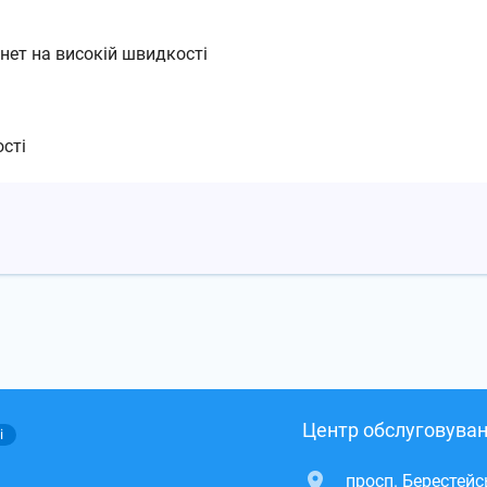
рнет на високій швидкості
сті
Центр обслуговуван
і
просп. Берестей