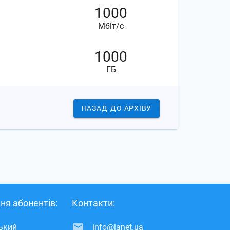
1000
Мбіт/с
1000
ГБ
НАЗАД
ДО АРХІВУ
ня абонентів:
Контакти:
ський
info@lanet.ua