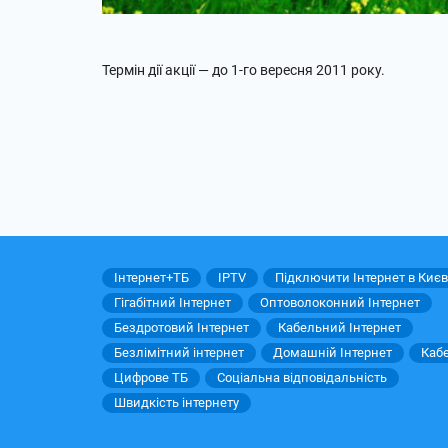
Термін дії акції — до 1-го вересня 2011 року.
Інтернет+ТБ
IPTV
Підключити Інтернет в Києв
Гігабітний Інтернет
Оптоволоконний Інтернет
Бездротовий Інтернет
Кабельний Інтернет
Безлімітний інтернет
Домашній Інтернет
Каб
Цифрове ТБ
Соціальна відповідальність
Швидкість інтернету