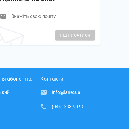
Вкажіть свою пошту
ПІДПИСАТИСЯ
ня абонентів:
Контакти:
ський
info@lanet.ua
(044) 303-90-90