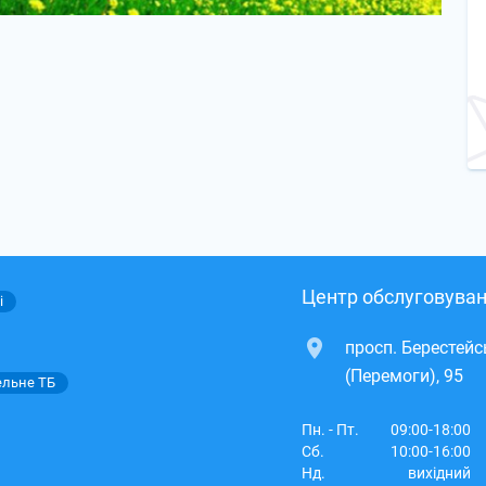
Центр обслуговуван
і
просп. Берестей
(Перемоги), 95
ельне ТБ
Пн. - Пт.
09:00-18:00
Сб.
10:00-16:00
Нд.
вихідний