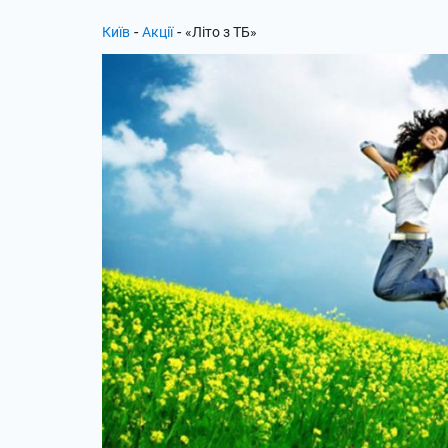
-
-
Київ
Акції
«Літо з ТБ»