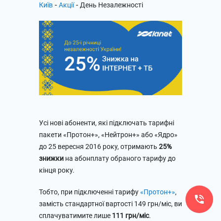
-
-
Київ
Акції
День Незалежності
Усі нові абоненти, які підключать тарифні
пакети «Протон+», «Нейтрон+» або «Ядро»
до 25 вересня 2016 року, отримають
25%
знижки
на абонплату обраного тарифу до
кінця року.
Тобто, при підключенні тарифу
«Протон+»
,
замість стандартної вартості 149 грн/міс, ви
сплачуватимите лише
111 грн/міс
.