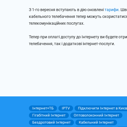
З 1-го вересня вступають в дію оновлені
тарифи
. Шв
кабельного телебачення тепер можуть скористатис
телекомунікаційних послугах.
Тепер при оплаті доступу до Інтернету ви будете о
телебачення, так і додаткові інтернет-послуги.
Інтернет+ТБ
IPTV
Підключити Інтернет в Києв
Гігабітний Інтернет
Оптоволоконний Інтернет
Бездротовий Інтернет
Кабельний Інтернет