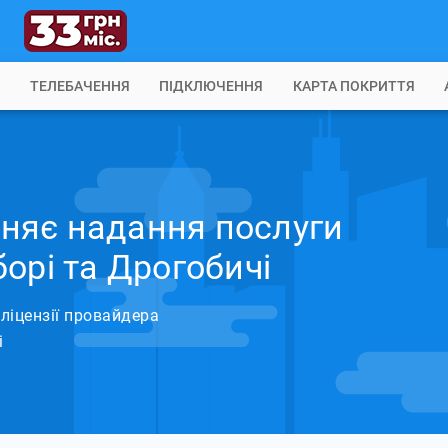
Б
ТЕЛЕБАЧЕННЯ
ПІДКЛЮЧЕННЯ
КАРТА ПОКРИТТЯ
няє надання послуги
орі та Дрогобичі
ліцензії провайдера
і