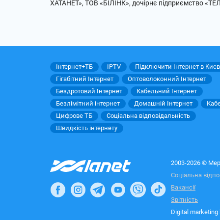
ХАТАНЕТ», ТОВ «БІЛІНК», дочірнє підприємство «ТЕ
Інтернет+ТБ
IPTV
Підключити Інтернет в Києв
Гігабітний Інтернет
Оптоволоконний Інтернет
Бездротовий Інтернет
Кабельний Інтернет
Безлімітний інтернет
Домашній Інтернет
Каб
Цифрове ТБ
Соціальна відповідальність
Швидкість інтернету
2003-2026 © Мер
Соціальна відпо
Вакансії
Звітність
Digital marketing