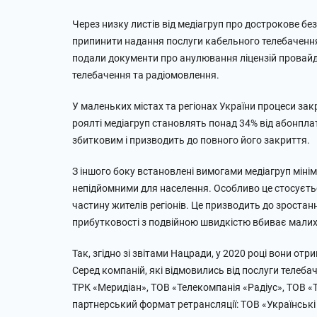
Через низку листів від медіагруп про дострокове 
припинити надання послуги кабельного телебачення 
подали документи про анулювання ліцензій провайд
телебачення та радіомовлення.
У маленьких містах та регіонах України процеси за
роялті медіагруп становлять понад 34% від абонплат
збитковим і призводить до повного його закриття.
З іншого боку встановлені вимогами медіагруп мінім
непідйомними для населення. Особливо це стосуєть
частину жителів регіонів. Це призводить до зростан
прибутковості з подвійною швидкістю вбиває малих
Так, згідно зі звітами Нацради, у 2020 році вони отр
Серед компаній, які відмовились від послуги телеба
ТРК «Меридіан», ТОВ «Телекомпанія «Радіус», ТОВ «Т
партнерський формат ретрансляції: ТОВ «Українські