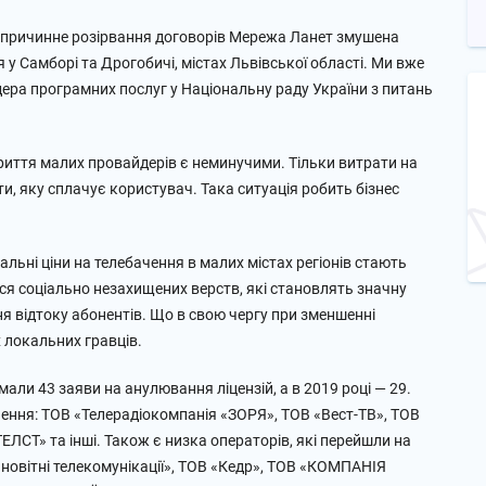
безпричинне розірвання договорів Мережа Ланет змушена
у Самборі та Дрогобичі, містах Львівської області. Ми вже
ера програмних послуг у Національну раду України з питань
криття малих провайдерів є неминучими. Тільки витрати на
и, яку сплачує користувач. Така ситуація робить бізнес
альні ціни на телебачення в малих містах регіонів стають
ся соціально незахищених верств, які становлять значну
ня відтоку абонентів. Що в свою чергу при зменшенні
 локальних гравців.
имали 43 заяви на анулювання ліцензій, а в 2019 році — 29.
чення: ТОВ «Телерадіокомпанія «ЗОРЯ», ТОВ «Вест-ТВ», ТОВ
ЕЛСТ» та інші. Також є низка операторів, які перейшли на
 новітні телекомунікації», ТОВ «Кедр», ТОВ «КОМПАНІЯ