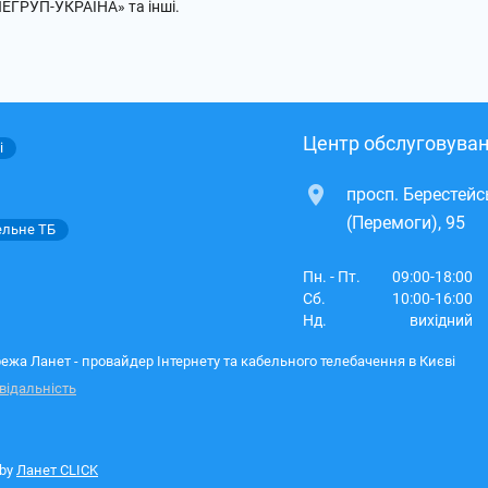
ЛЕГРУП-УКРАЇНА» та інші.
Центр обслуговуван
і
просп. Берестей
(Перемоги), 95
ельне ТБ
Пн. - Пт.
09:00-18:00
Сб.
10:00-16:00
Нд.
вихідний
ежа Ланет - провайдер Інтернету та кабельного телебачення в Києві
відальність
 by
Ланет CLICK