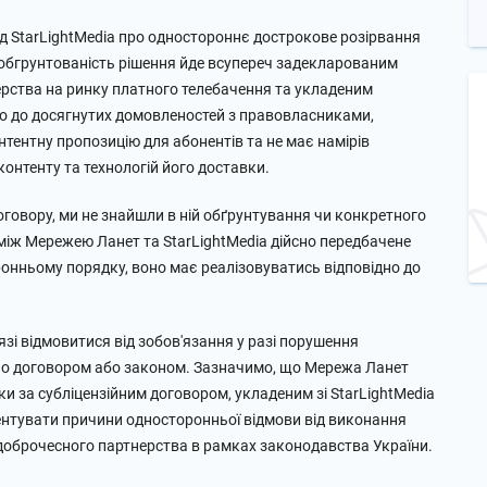
д StarLightMedia про одностороннє дострокове розірвання
необгрунтованість рішення йде всупереч задекларованим
ерства на ринку платного телебачення та укладеним
но до досягнутих домовленостей з правовласниками,
тентну пропозицію для абонентів та не має намірів
онтенту та технологій його доставки.
овору, ми не знайшли в ній обґрунтування чи конкретного
 між Мережею Ланет та StarLightMedia дійсно передбачене
ронньому порядку, воно має реалізовуватись відповідно до
зі відмовитися від зобов'язання у разі порушення
но договором або законом. Зазначимо, що Мережа Ланет
и за субліцензійним договором, укладеним зі StarLightMedia
ентувати причини односторонньої відмови від виконання
доброчесного партнерства в рамках законодавства України.