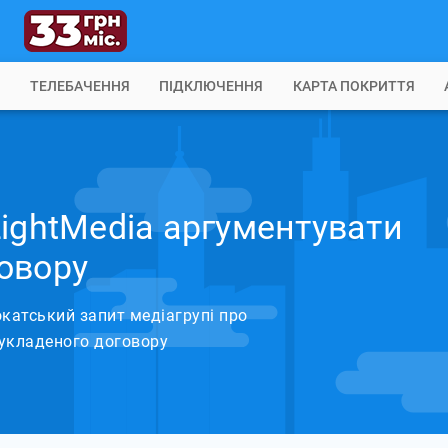
Б
ТЕЛЕБАЧЕННЯ
ПІДКЛЮЧЕННЯ
КАРТА ПОКРИТТЯ
LightMedia аргументувати
овору
катський запит медіагрупі про
укладеного договору