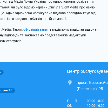
 лист від Медіа Група Україна про одностороннє розірвання
тання, чи було відомо керівництву StarLightMedia про намір
цю. Адже одночасна неочікувана відмова провідних груп від
ентів та завдасть збитків нашій компанії.
htMedia. Також
офіційний запит
в медіагрупу надіслав адвокат
ну відповідь та закликаємо представників медіагрупи
ких стосунків.
Центр обслуговуван
і
просп. Берестей
(Перемоги), 95
ельне ТБ
Пн. - Пт.
09:00-18:00
Сб.
10:00-16:00