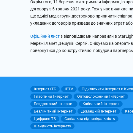
Окрім того, 11 березня ми отримали інформацію про
договору з 5 травня 2021 року. Тож у нас виникає пи
ще однієї медіагрупи достроково припинити співпра
укладених договорів призведе до значних втрат абон
Офіційний лист
з відповіддю ми направили в StarLig
Мережі Ланет Дешунін Сергій. Очікуємо на оператив
повернутися до конструктивної побудови партнерсь
Інтернет+ТБ
IPTV
Підключити Інтернет в Києв
Гігабітний Інтернет
Оптоволоконний Інтернет
Бездротовий Інтернет
Кабельний Інтернет
Безлімітний інтернет
Домашній Інтернет
Каб
Цифрове ТБ
Соціальна відповідальність
Швидкість інтернету