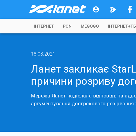
IНТЕРНЕТ
PON
MEGOGO
ІНТЕРНЕТ+Т
18.03.2021
Ланет закликає Star
причини розриву дог
Мережа Ланет надіслала відповідь та адво
аргументування дострокового розірвання 