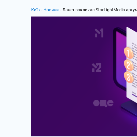
-
-
Київ
Новини
Ланет закликає StarLightMedia аргу