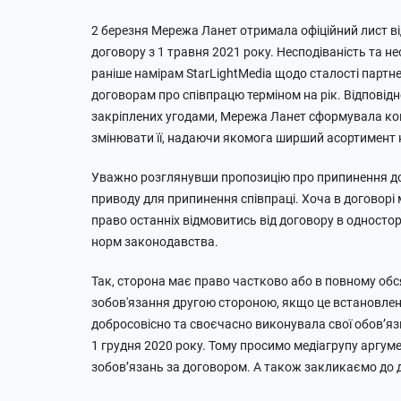
2 березня Мережа Ланет отримала офіційний лист ві
договору з 1 травня 2021 року. Несподіваність та 
раніше намірам StarLightMedia щодо сталості партн
договорам про співпрацю терміном на рік. Відповід
закріплених угодами, Мережа Ланет сформувала кон
змінювати її, надаючи якомога ширший асортимент к
Уважно розглянувши пропозицію про припинення дог
приводу для припинення співпраці. Хоча в договорі
право останніх відмовитись від договору в односто
норм законодавства.
Так, сторона має право частково або в повному обся
зобов'язання другою стороною, якщо це встановле
добросовісно та своєчасно виконувала свої обов’язк
1 грудня 2020 року. Тому просимо медіагрупу аргум
зобов’язань за договором. А також закликаємо до 