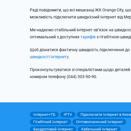
Раді повідомити, що всі мешканці ЖК Orange City, щ
можливість підключити швидкісний Інтернет від Мер
Ми надаємо стабільний інтернет-зв’язок на швидкос
оптимальний з доступних
тарифів
з гігабітною швид
Щоб дізнатися фактичну швидкість підключення до
швидкості Інтернету
.
Проконсультуватися зі спеціалістами щодо деталей
номером телефону (044) 303-90-90.
Інтернет+ТБ
IPTV
Підключити Інтернет в Києв
Гігабітний Інтернет
Оптоволоконний Інтернет
Бездротовий Інтернет
Кабельний Інтернет