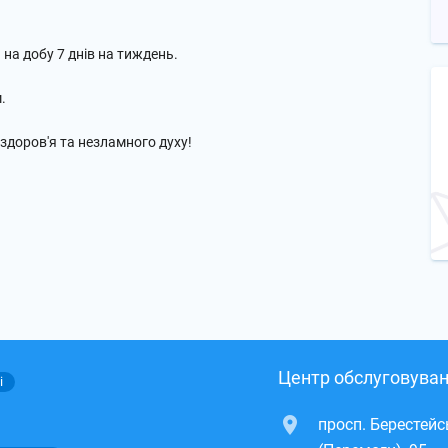
и на добу 7 днів на тиждень.
.
здоров'я та незламного духу!
Центр обслуговуван
і
просп. Берестей