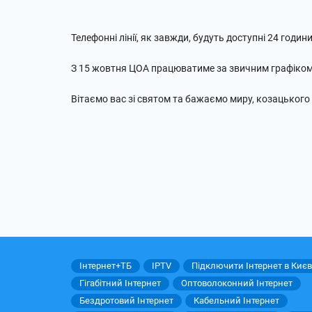
Телефонні лінії, як завжди, будуть доступні 24 годин
З 15 жовтня ЦОА працюватиме за звичним графіком
Вітаємо вас зі святом та бажаємо миру, козацького 
Інтернет+ТБ
IPTV
Підключити Інтернет в Києв
Гігабітний Інтернет
Оптоволоконний Інтернет
Бездротовий Інтернет
Кабельний Інтернет