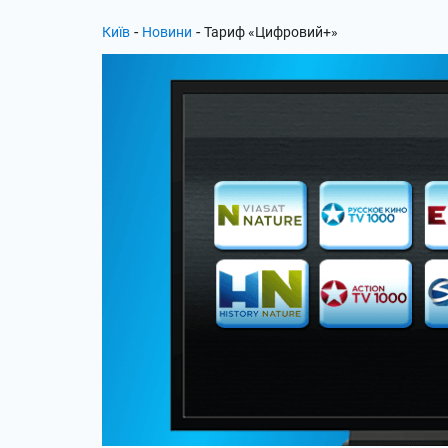
-
-
Київ
Новини
Тариф «Цифровий+»