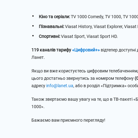
Кіно та серіали:
TV 1000 Comedy, TV 1000, TV 1000
Пізнавальні:
Viasat History, Viasat Explorer, Viasat
Спортивні:
Viasat Sport, Viasat Sport HD.
119 каналів тарифу
«Цифровий+»
відтепер доступні
Ланет.
Якщо ви вже користуєтесь цифровим телебаченням, 
цього достатньо звернутись за номером телефону
(
адресу
info@lanet.ua
, або в розділ «Підтримка» особ
Також звертаємо вашу увагу на те, що в ТВ-пакеті 
1000».
Бажаємо вам приємного перегляду!