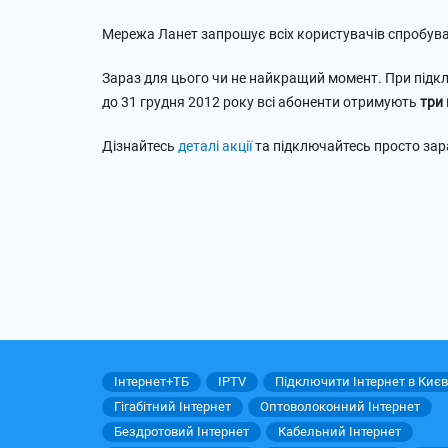
Мережа Ланет запрошує всіх користувачів спробув
Зараз для цього чи не найкращий момент. При підк
до 31 грудня 2012 року всі абоненти отримують
три 
Дізнайтесь
деталі акції
та підключайтесь просто зар
Інтернет+ТБ
IPTV
Підключити Інтернет в Києв
Гігабітний Інтернет
Оптоволоконний Інтернет
Бездротовий Інтернет
Кабельний Інтернет