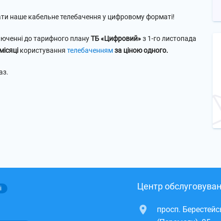
ати наше кабельне телебачення у цифровому форматі!
люченні до тарифного плану
ТБ «Цифровий»
з 1-го листопада
місяці
користування
телебаченням
за ціною одного.
аз.
Центр обслуговуван
і
просп. Берестей