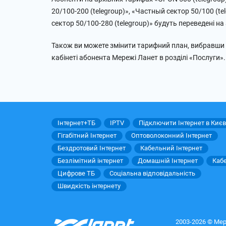
20/100-200 (telegroup)», «Частный сектор 50/100 (te
сектор 50/100-280 (telegroup)» будуть переведені н
Також ви можете змінити тарифний план, вибравши 
кабінеті абонента Мережі Ланет в розділі «Послуги»
Інтернет+ТБ
IPTV
Підключити Інтернет в Києв
Гігабітний Інтернет
Оптоволоконний Інтернет
Бездротовий Інтернет
Кабельний Інтернет
Безлімітний інтернет
Домашній Інтернет
Каб
Цифрове ТБ
Соціальна відповідальність
Швидкість інтернету
2003-2026 © Мер