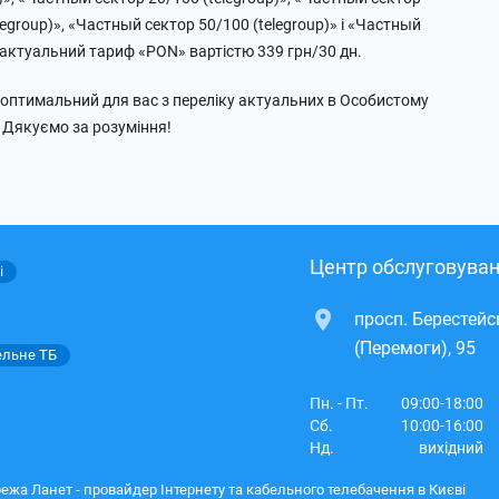
legroup)», «Частный сектор 50/100 (telegroup)» і «Частный
а актуальний тариф «PON» вартістю 339 грн/30 дн.
оптимальний для вас з переліку актуальних в Особистому
. Дякуємо за розуміння!
Центр обслуговуван
і
просп. Берестей
(Перемоги), 95
ельне ТБ
Пн. - Пт.
09:00-18:00
Сб.
10:00-16:00
Нд.
вихідний
ежа Ланет - провайдер Інтернету та кабельного телебачення в Києві