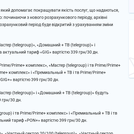
в, який допомагає покращувати якість послуг, що надаються,
о: починаючи з нового розрахункового періоду, архівні
розрахунковий період буде відкритий з урахуванням зміни
стер (telegroup)», «Домашний + ТВ (telegroup)» і
а актуальний тариф «GIG» вартістю 339 грн/30 дн.
Prime/Prime+ комплекс», «Мастер (telegroup) і тв Prime/Prime+
rime+ комплекс» і «Премиальный + ТВ і тв Prime/Prime+
GIG+» вартістю 399 грн/30 дн.
астер (telegroup)» і «Домашний + ТВ (telegroup)» будуть
 грн/30 дн.
roup) і тв Prime/Prime+ комплекс» і «Премиальный + ТВ і тв
льний тариф «PON+» вартістю 399 грн/30 дн.
», «Частный сектор 20/100 (telegroup)», «Частный сектор