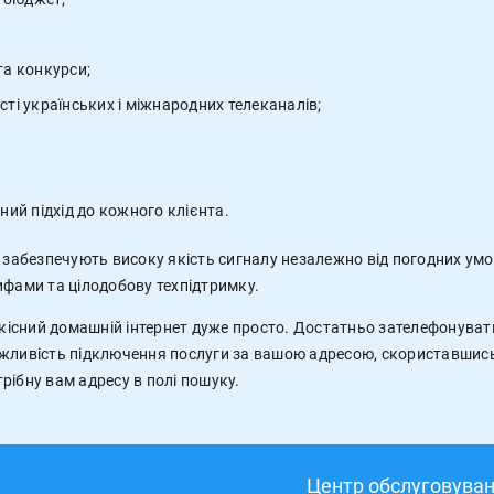
 та конкурси;
ті українських і міжнародних телеканалів;
ний підхід до кожного клієнта.
и забезпечують високу якість сигналу незалежно від погодних у
ифами та цілодобову техпідтримку.
кісний домашній інтернет дуже просто. Достатньо зателефонува
ожливість підключення послуги за вашою адресою, скориставшис
трібну вам адресу в полі пошуку.
Центр обслуговуван