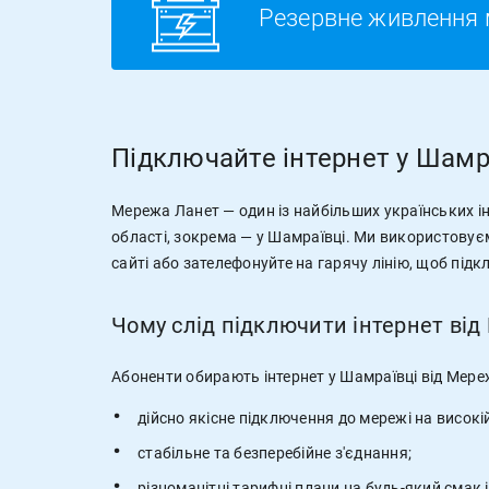
Резервне живлення 
Підключайте інтернет у Шамр
Мережа Ланет — один із найбільших українських ін
області, зокрема — у Шамраївці. Ми використовує
сайті або зателефонуйте на гарячу лінію, щоб під
Чому слід підключити інтернет від
Абоненти обирають інтернет у Шамраївці від Мере
дійсно якісне підключення до мережі на високі
стабільне та безперебійне з'єднання;
різноманітні тарифні плани на будь-який смак 