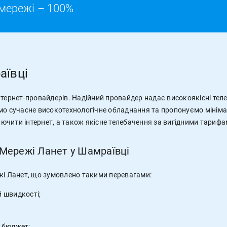
мережі – 100%
аївці
тернет-провайдерів. Надійний провайдер надає високоякісні телек
мо сучасне високотехнологічне обладнання та пропонуємо мініма
ключити інтернет, а також якісне телебачення за вигідними тарифа
 Мережі Ланет у Шамраївці
жі Ланет, що зумовлено такими перевагами:
й швидкості;
і бюджет;