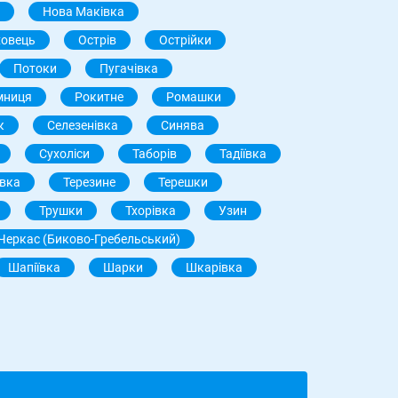
Нова Маківка
ховець
Острів
Острійки
Потоки
Пугачівка
мниця
Рокитне
Ромашки
к
Селезенівка
Синява
Сухоліси
Таборів
Тадіївка
івка
Терезине
Терешки
Трушки
Тхорівка
Узин
Черкас (Биково-Гребельський)
Шапіївка
Шарки
Шкарівка