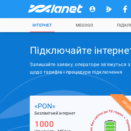
ІНТЕРНЕТ
MEGOGO
ПІДКЛ
Підключайте інтерне
Залишайте заявку, оператори зв'яжуться 
щодо тарифів і процедури підключення
АКЦІ
«PON»
Безлімітний інтернет
1000