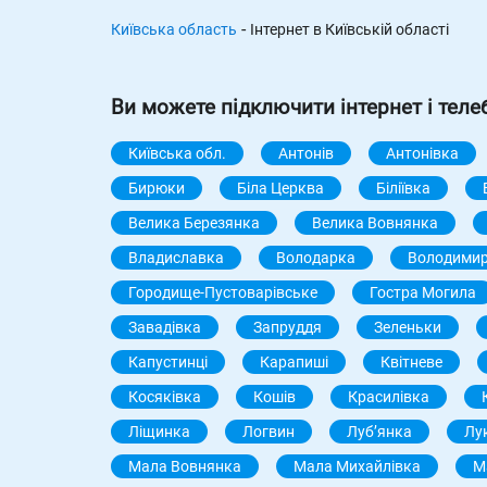
-
Київська область
Інтернет в Київській області
Ви можете підключити інтернет і теле
Київська обл.
Антонів
Антонівка
Бирюки
Біла Церква
Біліївка
Велика Березянка
Велика Вовнянка
Владиславка
Володарка
Володимир
Городище-Пустоварівське
Гостра Могила
Завадівка
Запруддя
Зеленьки
Капустинці
Карапиші
Квітневе
Косяківка
Кошів
Красилівка
Ліщинка
Логвин
Лубʼянка
Лу
Мала Вовнянка
Мала Михайлівка
М