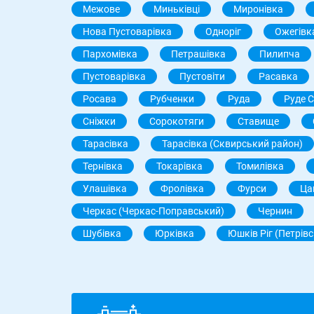
Межове
Миньківці
Миронівка
Нова Пустоварівка
Одноріг
Ожегівк
Пархомівка
Петрашівка
Пилипча
Пустоварівка
Пустовіти
Расавка
Росава
Рубченки
Руда
Руде 
Сніжки
Сорокотяги
Ставище
Тарасівка
Тарасівка (Сквирський район)
Тернівка
Токарівка
Томилівка
Улашівка
Фролівка
Фурси
Ца
Черкас (Черкас-Поправський)
Чернин
Шубівка
Юрківка
Юшків Ріг (Петрівс