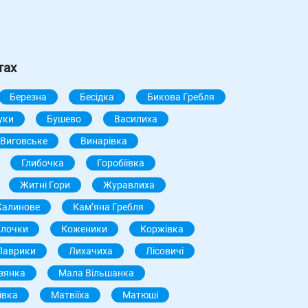
тах
Березна
Бесідка
Бикова Гребля
уки
Бушево
Василиха
Виговське
Винарівка
Глибочка
Горобіївка
Житні Гори
Журавлиха
Калинове
Камʼяна Гребля
Клочки
Коженики
Коржівка
Лаврики
Лихачиха
Лісовичі
зянка
Мала Вільшанка
ївка
Матвіїха
Матюші