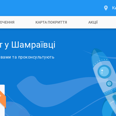
К
ЮЧЕННЯ
КАРТА ПОКРИТТЯ
АКЦІЇ
т у Шамраївці
з вами та проконсультують
Я