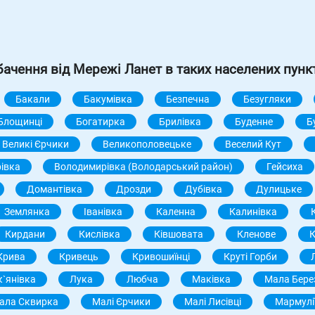
бачення від Мережі Ланет в таких населених пунк
Бакали
Бакумівка
Безпечна
Безугляки
Блощинці
Богатирка
Брилівка
Буденне
Б
Великі Єрчики
Великополовецьке
Веселий Кут
івка
Володимирівка (Володарський район)
Гейсиха
Домантівка
Дрозди
Дубівка
Дулицьке
Землянка
Іванівка
Каленна
Калинівка
Кирдани
Кислівка
Ківшовата
Кленове
Крива
Кривець
Кривошиїнці
Круті Горби
к`янівка
Лука
Любча
Маківка
Мала Бере
ала Сквирка
Малі Єрчики
Малі Лисівці
Мармулі