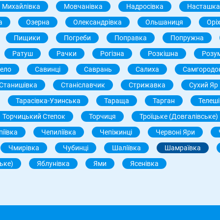
Михайлівка
Мовчанівка
Надросівка
Насташка
а
Озерна
Олександрівка
Ольшаниця
Орі
Пищики
Погреби
Поправка
Попружна
Ратуш
Рачки
Рогізна
Розкішна
Розу
Село
Савинці
Саврань
Салиха
Самгородо
Станишівка
Станіславчик
Стрижавка
Сухий Яр
Тарасівка-Узинська
Тараща
Тарган
Телеш
Торчицький Степок
Торчиця
Троїцьке (Довгалівське)
піївка
Чепиліївка
Чепіжинці
Червоні Яри
Чмирівка
Чубинці
Шаліївка
Шамраївка
ьке)
Яблунівка
Ями
Ясенівка