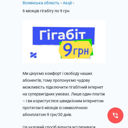
-
-
Волинська область
Акції
6 місяців гігабіту по 9 грн
Ми цінуємо комфорт і свободу наших
абонентів, тому пропонуємо чудову
можливість підключити гігабітний інтернет
на супервигідних умовах. Лише один платіж
– і ви користуєтеся швидкісним інтернетом
протягом 6 місяців із символічною
абонплатою 9 грн/30 днів.
Це чудовий спосіб відчути всі переваги