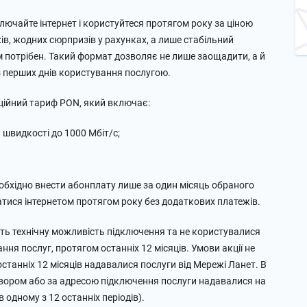
лючайте інтернет і користуйтеся протягом року за ціною
ів, жодних сюрпризів у рахунках, а лише стабільний
ам потрібен. Такий формат дозволяє не лише заощадити, а й
з перших днів користування послугою.
ійний тариф PON, який включає:
 швидкості до 1000 Мбіт/с;
еобхідно внести абонплату лише за один місяць обраного
ватися інтернетом протягом року без додаткових платежів.
ають технічну можливість підключення та не користувалися
ння послуг, протягом останніх 12 місяців. Умови акції не
танніх 12 місяців надавалися послуги від Мережі Ланет. В
говором або за адресою підключення послуги надавалися на
 одному з 12 останніх періодів).