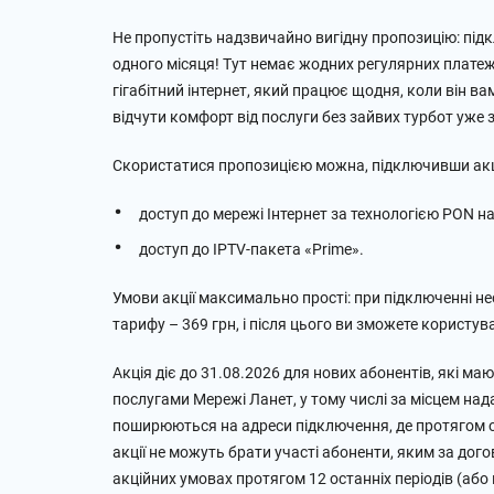
Не пропустіть надзвичайно вигідну пропозицію: підк
одного місяця! Тут немає жодних регулярних платеж
гігабітний інтернет, який працює щодня, коли він в
відчути комфорт від послуги без зайвих турбот уже 
Скористатися пропозицією можна, підключивши акц
доступ до мережі Інтернет за технологією PON на
доступ до IPTV-пакета «Prime».
Умови акції максимально прості: при підключенні н
тарифу – 369 грн, і після цього ви зможете користу
Акція діє до 31.08.2026 для нових абонентів, які м
послугами Мережі Ланет, у тому числі за місцем нада
поширюються на адреси підключення, де протягом ос
акції не можуть брати участі абоненти, яким за до
акційних умовах протягом 12 останніх періодів (або в