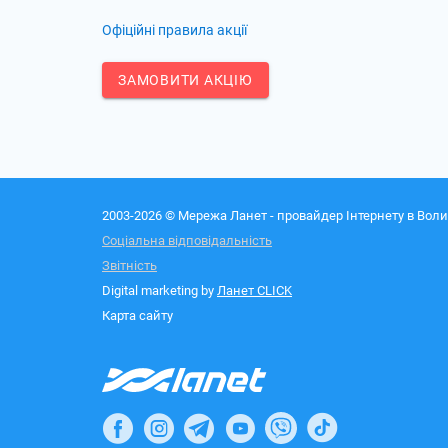
Офіційні правила акції
ЗАМОВИТИ АКЦІЮ
2003-2026 © Мережа Ланет - провайдер Інтернету в Воли
Соціальна відповідальність
Звітність
Digital marketing by
Ланет CLICK
Карта сайту