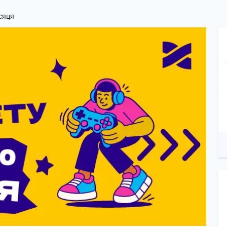
ісяця