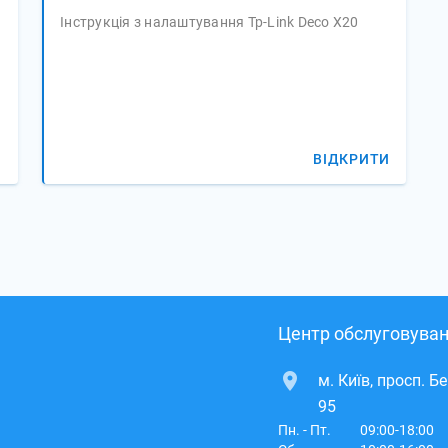
Інструкція з налаштування Tp-Link Deco X20
И
ВІДКРИТИ
Центр обслуговуван
м. Київ, просп. Б
95
Пн. - Пт.
09:00-18:00