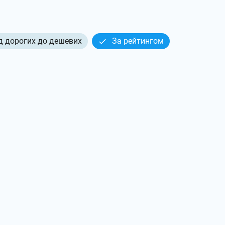
д дорогих до дешевих
За рейтингом