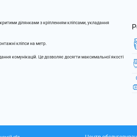
дкритими ділянками з кріпленням кліпсами, укладання
Р
монтажні кліпси на метр.
дання комунікацій. Це дозволяє досягти максимальної якості
Центр обслуговуван
нській обл.