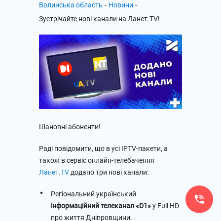
-
-
Волинська область
Новини
Зустрічайте нові канали на Ланет.TV!
Шановні абоненти!
Раді повідомити, що в усі IPTV-пакети, а
також в сервіс онлайн-телебачення
Ланет.TV
додано три нові канали:
Регіональний український
інформаційний телеканал «D1»
у Full HD
про життя Дніпровщини.