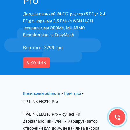
Pro
Дводіапазонний Wi-Fi 7 роутер (5 ГГц / 2.4
ГГц) з портами 2.5 Гбіт/с WAN і LAN,
технологіями OFDMA, MU-MIMO,
Beamforming та EasyMesh
Вартість: 3799 грн
В КОШИК
-
-
Волинська область
Пристрої
TP-LINK EB210 Pro
TP-LINK EB210 Pro – сучасний
дводіапазонний Wi-Fi 7 маршрутизатор,
створений для дому, де важлива висока