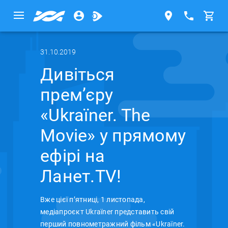
31.10.2019
Дивіться
прем’єру
«Ukraïner. The
Movie» у прямому
ефірі на
Ланет.TV!
Вже цієї п’ятниці, 1 листопада,
медіапроєкт Ukraїner представить свій
перший повнометражний фільм «Ukraïner.