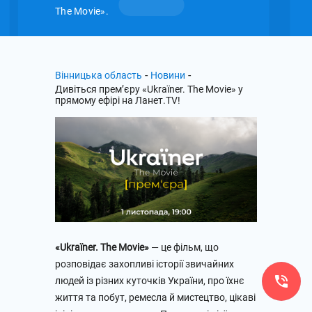
The Movie».
-
-
Вінницька область
Новини
Дивіться прем’єру «Ukraïner. The Movie» у
прямому ефірі на Ланет.TV!
«Ukraïner. The Movie»
— це фільм, що
розповідає захопливі історії звичайних
людей із різних куточків України, про їхнє
життя та побут, ремесла й мистецтво, цікаві