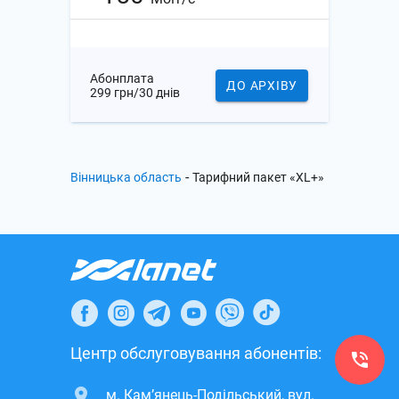
Абонплата
ДО АРХІВУ
299 грн/30 днів
-
Вінницька область
Тарифний пакет «XL+»
Центр обслуговування абонентів:
м. Кам’янець-Подільський, вул.