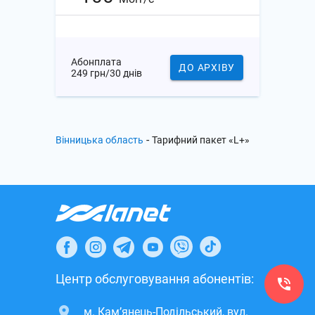
Абонплата
ДО АРХІВУ
249 грн/30 днів
-
Вінницька область
Тарифний пакет «L+»
Центр обслуговування абонентів:
м. Кам’янець-Подільський, вул.